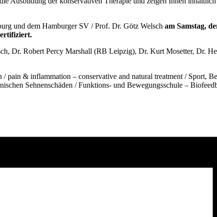
e Ausbildung der konservativen Therapie und zeigen Ihnen inhaltlich kla
burg und dem Hamburger SV / Prof. Dr. Götz Welsch
am Samstag, de
ifiziert.
ch, Dr. Robert Percy Marshall (RB Leipzig), Dr. Kurt Mosetter, Dr. H
in / pain & inflammation – conservative and natural treatment / Spor
chronischen Sehnenschäden / Funktions- und Bewegungsschule – Biofe