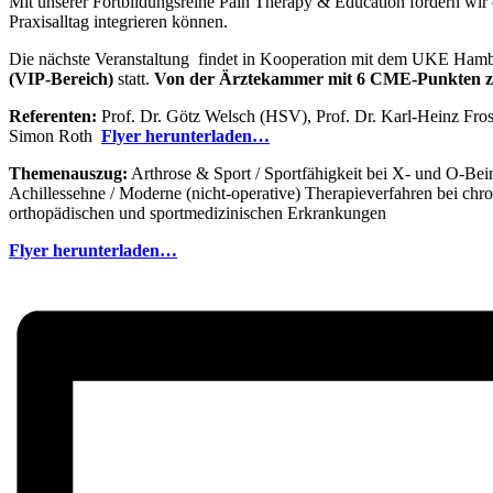
Mit unserer Fortbildungsreihe Pain Therapy & Education fördern wir di
Praxisalltag integrieren können.
Die nächste Veranstaltung findet in Kooperation mit dem UKE Ham
(VIP-Bereich)
statt.
Von der Ärztekammer mit 6 CME-Punkten zert
Referenten:
Prof. Dr. Götz Welsch (HSV), Prof. Dr. Karl-Heinz Fros
Simon Roth
Flyer herunterladen…
Themenauszug:
Arthrose & Sport / Sportfähigkeit bei X- und O-Be
Achillessehne / Moderne (nicht-operative) Therapieverfahren bei 
orthopädischen und sportmedizinischen Erkrankungen
Flyer herunterladen…