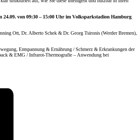
r strukturiert auf, wie Sie diese intelligent und nutzbar in Ihren
n 24.09. von 09:30 – 15:00 Uhr im Volksparkstadion Hamburg
enning Ott, Dr. Alberto Schek & Dr. Georg Tsironis (Werder Bremen),
t, Bewegung, Entspannung & Ernährung / Schmerz & Erkrankungen der
edback & EMG / Infrarot-Thermografie – Anwendung bei