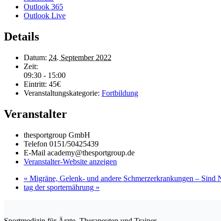
Outlook 365
Outlook Live
Details
Datum:
24. September 2022
Zeit:
09:30 - 15:00
Eintritt:
45€
Veranstaltungskategorie:
Fortbildung
Veranstalter
thesportgroup GmbH
Telefon
0151/50425439
E-Mail
academy@thesportgroup.de
Veranstalter-Website anzeigen
«
Migräne, Gelenk- und andere Schmerzerkrankungen – Sind
tag der sporternährung
»
Sportmedizin für Ärzte, Therapeuten und Trainer