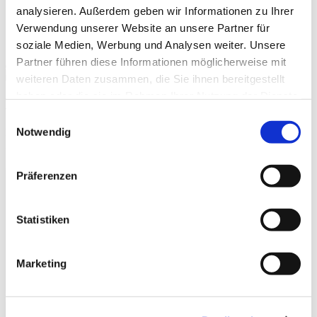
Prophylaxis
analysieren. Außerdem geben wir Informationen zu Ihrer
Termine
Verwendung unserer Website an unsere Partner für
sportlerzeitung
soziale Medien, Werbung und Analysen weiter. Unsere
Partner führen diese Informationen möglicherweise mit
weiteren Daten zusammen, die Sie ihnen bereitgestellt
haben oder die sie im Rahmen Ihrer Nutzung der Dienste
Anmeldung
gesammelt haben.
Einwilligungsauswahl
Notwendig
Bitte wählen Sie die Fortbildung aus, an der Sie teilnehmen möchten, und
geben Sie Ihre Daten ein.
Präferenzen
Kurs
Kurs
Stoßwellentherapie &
Stoßwellentherapie &
Statistiken
alternierende Verfahren
alternierende Verfahren
Marketing
13.06.2026, Rastatt
04.07.2026, Konstanz
Kurs
Kurs