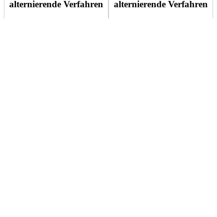
alternierende Verfahren
alternierende Verfahren
26.09.2026, Berlin
26.09.2026, Köln
Kurs
Symposium
Stoßwellentherapie &
16. Symposium der
alternierende Verfahren
sportärztezeitung
10.10.2026, Mannheim
14.11.2026, Pforzheim
Kurs
Stoßwellentherapie & alternierende Verfahren
21.11.2026, München