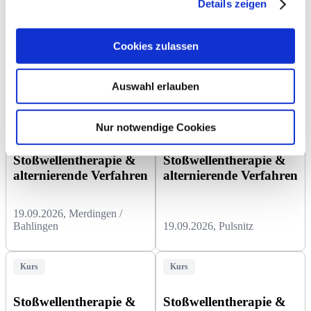
Details zeigen
Stoßwellentherapie &
Stoßwellentherapie &
alternierende Verfahren
alternierende Verfahren
Cookies zulassen
11.07.2026, Augsburg
29.08.2026, Jena
Auswahl erlauben
Kurs
Kurs
Nur notwendige Cookies
Stoßwellentherapie &
Stoßwellentherapie &
alternierende Verfahren
alternierende Verfahren
19.09.2026, Merdingen /
Bahlingen
19.09.2026, Pulsnitz
Kurs
Kurs
Stoßwellentherapie &
Stoßwellentherapie &