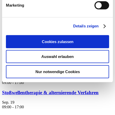
med. Christoph Offerhaus
,
Alexander Glowa
,
Dr.
Marketing
Sportwiss. Christiane Wilke
Kreatin für Longevity
Details zeigen
By
News
ERNÄHRUNG
Cookies zulassen
Sport mit Hüft- oder Knieprothese
By
Dr. med. Stefan
Auswahl erlauben
TRAINING
Schmidl
Anstehende Veranstaltungen
Nur notwendige Cookies
Aug.
29
09:00
-
17:00
Stoßwellentherapie & alternierende Verfahren
Sep.
19
09:00
-
17:00