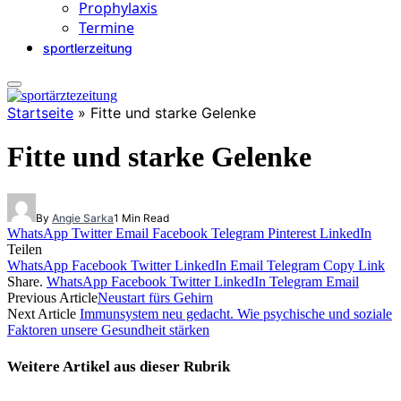
Prophylaxis
Termine
sportlerzeitung
Startseite
»
Fitte und starke Gelenke
Fitte und starke Gelenke
By
Angie Sarka
1 Min Read
WhatsApp
Twitter
Email
Facebook
Telegram
Pinterest
LinkedIn
Teilen
WhatsApp
Facebook
Twitter
LinkedIn
Email
Telegram
Copy Link
Share.
WhatsApp
Facebook
Twitter
LinkedIn
Telegram
Email
Previous Article
Neustart fürs Gehirn
Next Article
Immunsystem neu gedacht. Wie psychische und soziale
Faktoren unsere Gesundheit stärken
Weitere Artikel aus dieser
Rubrik