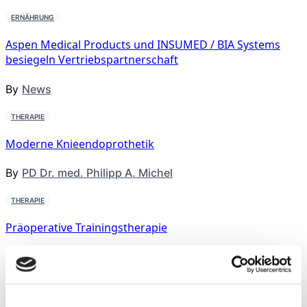
ERNÄHRUNG
Aspen Medical Products und INSUMED / BIA Systems
besiegeln Vertriebspartnerschaft
By
News
THERAPIE
Moderne Knieendoprothetik
By
PD Dr. med. Philipp A. Michel
THERAPIE
Präoperative Trainingstherapie
By
Rebecca Abel
,
Prof. Dr. phil. Daniel Niederer
,
PD Dr.
med. Christoph Offerhaus
,
Alexander Glowa
,
Dr.
Sportwiss. Christiane Wilke