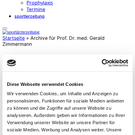
Prophylaxis
Termine
sportlerzeitung
Startseite
»
Archive für Prof. Dr. med. Gerald
Zimmermann
Prof. Dr. med. Gerald Zimmermann
ist Facharzt für Orthopädie und Unfallchirurgie mit
Diese Webseite verwendet Cookies
Zusatzbezeichnungen u.a. Spezielle Unfallchirurgie und
Wir verwenden Cookies, um Inhalte und Anzeigen zu
Sportmedizin. Er ist Chefarzt der Abteilung Unfallchirurgie und
orthopädische Chirurgie und leitet eine orthopädische Privatpraxis in
personalisieren, Funktionen für soziale Medien anbieten
Mannheim. Neben der operativen Tätigkeit zählt zu seinen
zu können und die Zugriffe auf unsere Website zu
Schwerpunkten Biologische Zelltherapie mit eigenem Plasma und
analysieren. Außerdem geben wir Informationen zu Ihrer
Fettzellen zur Behandlung von Arthrosen, Muskel- und
Bänderverletzungen, Knorpelzelltransplantationen.
Verwendung unserer Website an unsere Partner für
soziale Medien, Werbung und Analysen weiter. Unsere