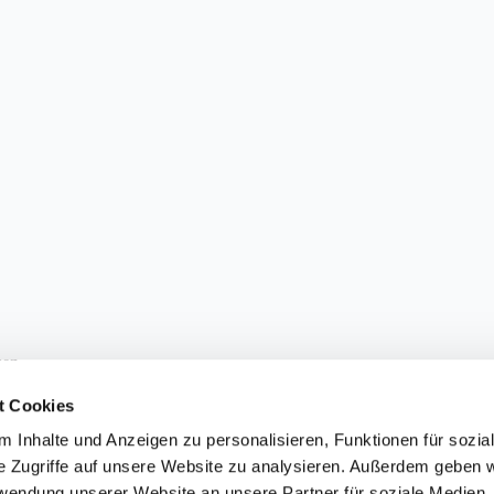
sen.
t Cookies
 Inhalte und Anzeigen zu personalisieren, Funktionen für sozia
e Zugriffe auf unsere Website zu analysieren. Außerdem geben w
ärung
einverstanden. Sie können den Newsletter jederzeit abbestellen.
rwendung unserer Website an unsere Partner für soziale Medien