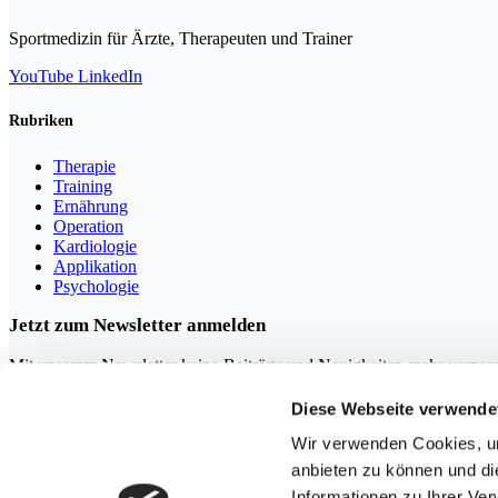
Sportmedizin für Ärzte, Therapeuten und Trainer
YouTube
LinkedIn
Rubriken
Therapie
Training
Ernährung
Operation
Kardiologie
Applikation
Psychologie
Jetzt zum Newsletter anmelden
Mit unserem Newsletter keine Beiträge und Neuigkeiten mehr verpas
Diese Webseite verwende
Wir verwenden Cookies, um
anbieten zu können und di
Mit der Anmeldung erklären Sie sich mit unserer
Datenschutzerkl
Informationen zu Ihrer Ve