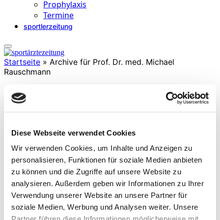
Prophylaxis
Termine
sportlerzeitung
Startseite
»
Archive für Prof. Dr. med. Michael
Rauschmann
Prof. Dr. med. Michael Rauschmann
Diese Webseite verwendet Cookies
ist Facharzt für Orthopädie und Unfallchirurgie u.a. mit
Zusatzbezeichnungen Sportmedizin, manuelle Medizin und
Wir verwenden Cookies, um Inhalte und Anzeigen zu
Physikalische Therapie. Er ist Chefarzt an der Klinik für
personalisieren, Funktionen für soziale Medien anbieten
Wirbelsäulenorthopädie und rekonstruktive Orthopädie, Sana
zu können und die Zugriffe auf unsere Website zu
Klinikum Offenbach. Außerdem ist er Mitglied in verschiedenen
wiss. Gesellschaften und war Präsident der Deutschen
analysieren. Außerdem geben wir Informationen zu Ihrer
Wirbelsäulengesellschaft (DWG).
Verwendung unserer Website an unsere Partner für
soziale Medien, Werbung und Analysen weiter. Unsere
Partner führen diese Informationen möglicherweise mit