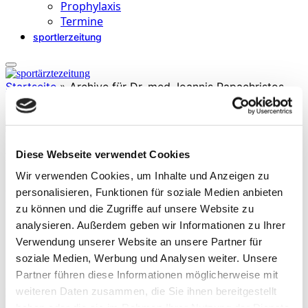
Prophylaxis
Termine
sportlerzeitung
Startseite
»
Archive für Dr. med. Ioannis Papachristos
Diese Webseite verwendet Cookies
Dr. med. Ioannis Papachristos
Wir verwenden Cookies, um Inhalte und Anzeigen zu
ist Facharzt für Orthopädie und Unfallchirurgie. Er ist Oberarzt an
der Klinik für Wirbelsäulenorthopädie und rekonstruktive
personalisieren, Funktionen für soziale Medien anbieten
Orthopädie, Sana Klinikum Offenbach.
zu können und die Zugriffe auf unsere Website zu
analysieren. Außerdem geben wir Informationen zu Ihrer
Verwendung unserer Website an unsere Partner für
soziale Medien, Werbung und Analysen weiter. Unsere
Partner führen diese Informationen möglicherweise mit
weiteren Daten zusammen, die Sie ihnen bereitgestellt
Beiträge
haben oder die sie im Rahmen Ihrer Nutzung der Dienste