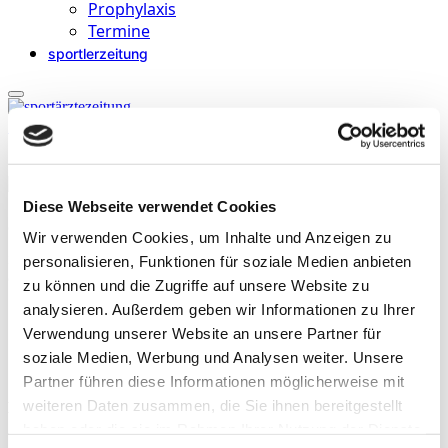
Prophylaxis
Termine
sportlerzeitung
Startseite
»
Archive für Conny Mertens
Diese Webseite verwendet Cookies
Conny Mertens
Wir verwenden Cookies, um Inhalte und Anzeigen zu
ist Reitlehrerin, Pilatestrainerin, Faszientrainerin und Fitnesstrainerin
personalisieren, Funktionen für soziale Medien anbieten
aus Ritterhude.
zu können und die Zugriffe auf unsere Website zu
analysieren. Außerdem geben wir Informationen zu Ihrer
Verwendung unserer Website an unsere Partner für
soziale Medien, Werbung und Analysen weiter. Unsere
Partner führen diese Informationen möglicherweise mit
weiteren Daten zusammen, die Sie ihnen bereitgestellt
Beiträge
haben oder die sie im Rahmen Ihrer Nutzung der Dienste