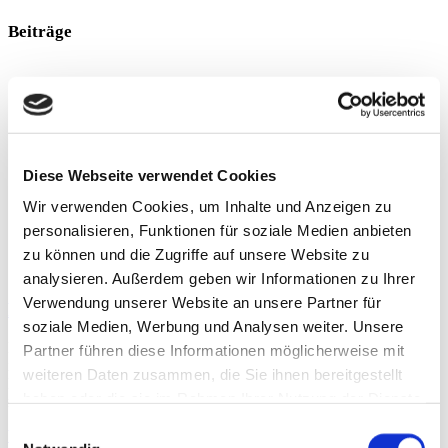
Beiträge
Diese Webseite verwendet Cookies
Wir verwenden Cookies, um Inhalte und Anzeigen zu
personalisieren, Funktionen für soziale Medien anbieten
zu können und die Zugriffe auf unsere Website zu
analysieren. Außerdem geben wir Informationen zu Ihrer
Verwendung unserer Website an unsere Partner für
Pneumothorax
soziale Medien, Werbung und Analysen weiter. Unsere
Ein Pneumothorax (Lungenkollaps) tritt bei Profisportlern selten auf,
Partner führen diese Informationen möglicherweise mit
ist jedoch potenziell karrieregefährdend. Die unmittelbare
weiteren Daten zusammen, die Sie ihnen bereitgestellt
Herausforderung für das betreuende medizinische Team liegt in der
haben oder die sie im Rahmen Ihrer Nutzung der Dienste
raschen Diagnosestellung
gesammelt haben.
Einwilligungsauswahl
Weiterlesen »