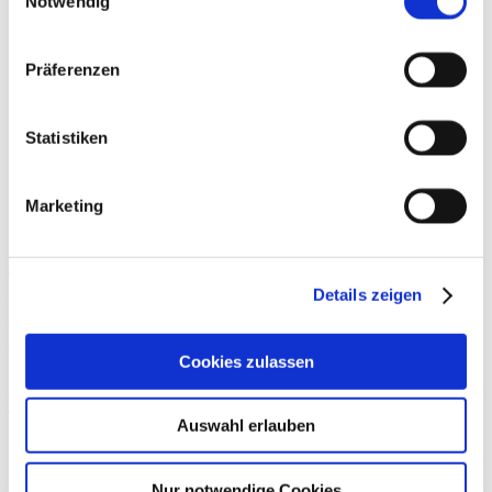
Notwendig
Präferenzen
Statistiken
Marketing
Muskelverletzung
Details zeigen
UEFA-Teams berichten für Muskelverletzungen eine Inzidenzrate
von 31 %, die mit einer verletzungsbedingten Ausfallrate von 27 %
einhergehen. Am häufigsten sind Verletzungen der Hamstring-
Cookies zulassen
Muskulatur (37 %), gefolgt von
Weiterlesen »
Auswahl erlauben
Nur notwendige Cookies