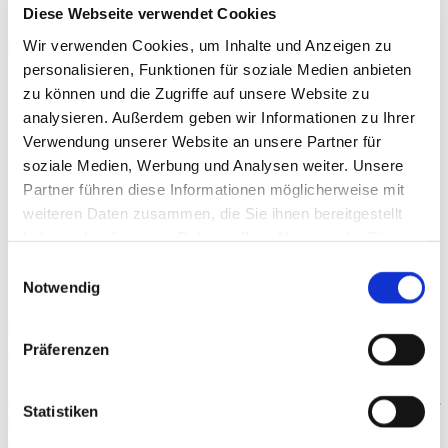
Diese Webseite verwendet Cookies
Wir verwenden Cookies, um Inhalte und Anzeigen zu
Beiträge
personalisieren, Funktionen für soziale Medien anbieten
zu können und die Zugriffe auf unsere Website zu
analysieren. Außerdem geben wir Informationen zu Ihrer
Verwendung unserer Website an unsere Partner für
soziale Medien, Werbung und Analysen weiter. Unsere
Partner führen diese Informationen möglicherweise mit
weiteren Daten zusammen, die Sie ihnen bereitgestellt
haben oder die sie im Rahmen Ihrer Nutzung der Dienste
gesammelt haben.
Einwilligungsauswahl
Notwendig
Weißbuch Konservative Orthopädie und
Unfallchirurgie
Präferenzen
Unser Gesundheitssystem steht aktuell bei einer enormen Dynamik
vor großen Herausforderungen. Eine zentrale Reformbaustelle in der
Statistiken
Gesundheitspolitik ist die Umsetzung der Krankenhausreform mit
dem Krankenhausversorgungsverbesserungsgesetz