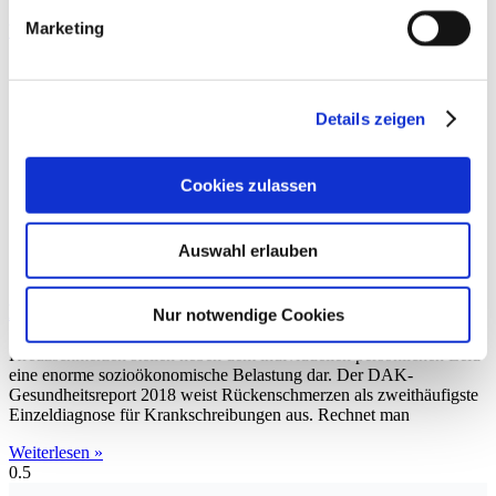
Marketing
Weiterlesen »
Details zeigen
Cookies zulassen
Auswahl erlauben
Leitlinien Rückenschmerz
Nur notwendige Cookies
Kreuzschmerzen stellen neben dem individuellen persönlichen Leid
eine enorme sozioökonomische Belastung dar. Der DAK-
Gesundheitsreport 2018 weist Rückenschmerzen als zweithäufigste
Einzeldiagnose für Krankschreibungen aus. Rechnet man
Weiterlesen »