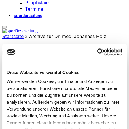
Prophylaxis
Termine
sportlerzeitung
Startseite
»
Archive für Dr. med. Johannes Holz
Dr. med. Johannes Holz
Diese Webseite verwendet Cookies
ist im OrthoCentrum Hamburg sowie der Klinik Manhagen tätig.
Sein operativer Schwerpunkt liegt in der rekonstruktiven
Wir verwenden Cookies, um Inhalte und Anzeigen zu
Kniechirurgie, wobei er sich seit langem mit der Behandlung von
personalisieren, Funktionen für soziale Medien anbieten
fokalen Knorpelschäden beschäftigt. Er verfügt über jahrelange
zu können und die Zugriffe auf unsere Website zu
sportmedizinische Erfahrung durch die Betreuung von Bundesliga-
Profimannschaften.
analysieren. Außerdem geben wir Informationen zu Ihrer
Verwendung unserer Website an unsere Partner für
soziale Medien, Werbung und Analysen weiter. Unsere
Partner führen diese Informationen möglicherweise mit