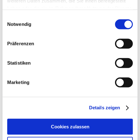
weiteren Daten zusammen, die Sie ihnen bereitgestellt
haben oder die sie im Rahmen Ihrer Nutzung der Dienste
Beiträge
gesammelt haben.
Einwilligungsauswahl
Notwendig
Präferenzen
Statistiken
Marketing
Einzeitige Knorpelzelltransplantation
Details zeigen
Die operative Behandlung von vollschich­tigen Knorpelschäden ist
unverändert eine Herausforderung. Es gibt verschiedene
Behandlungsmöglichkeiten mit Vor- und Nachteilen. So lassen sich
kleinere Defekte mittels Mikro-
Cookies zulassen
Weiterlesen »