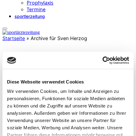
Prophylaxis
Termine
sportlerzeitung
Startseite
»
Archive für Sven Herzog
Sven Herzog
studierte Sport/- und Erziehungswissenschaften sowie Psychologie
Diese Webseite verwendet Cookies
im Nebenfach und absolvierte einen Diplomabschluss in Sport- und
Gesundheitspädagogik. Im Rahmen einer Athletiktrainerausbildung
Wir verwenden Cookies, um Inhalte und Anzeigen zu
in Kanada sammelte er internationale hockeyspezifische Coaching
personalisieren, Funktionen für soziale Medien anbieten
Erfahrung während eines NHL-Mentorships in Burlington/Toronto.
zu können und die Zugriffe auf unsere Website zu
Von der Saison 2007/2008 bis 2019 war Sven Herzog als
Athletiktrainer der Augsburger Panther tätig (seit 2015 in Vollzeit),
analysieren. Außerdem geben wir Informationen zu Ihrer
bevor er 2019 Leiter Athletik beim 1. FSV Mainz 05 wurde.
Verwendung unserer Website an unsere Partner für
soziale Medien, Werbung und Analysen weiter. Unsere
Partner führen diese Informationen möglicherweise mit