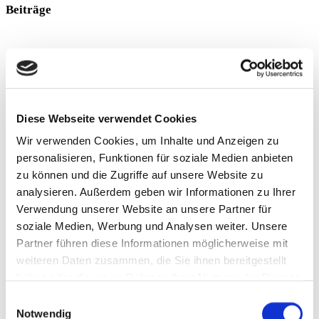
Beiträge
Diese Webseite verwendet Cookies
Wir verwenden Cookies, um Inhalte und Anzeigen zu
personalisieren, Funktionen für soziale Medien anbieten
zu können und die Zugriffe auf unsere Website zu
analysieren. Außerdem geben wir Informationen zu Ihrer
Zurück an die Weltspitze
Verwendung unserer Website an unsere Partner für
soziale Medien, Werbung und Analysen weiter. Unsere
Die DFB-Akademie im Herzen Frankfurts ist Umsetzungsmotor für
Partner führen diese Informationen möglicherweise mit
alle DFB-Nationalmannschaften, Netzwerk- und
weiteren Daten zusammen, die Sie ihnen bereitgestellt
Austauschplattform, Innovationstreiber sowie Fort- und
Weiterbildungsinstitution des Fußballs. Als Teil der DFB-Akademie
haben oder die sie im Rahmen Ihrer Nutzung der Dienste
verantwortet
gesammelt haben.
Einwilligungsauswahl
Weiterlesen »
Notwendig