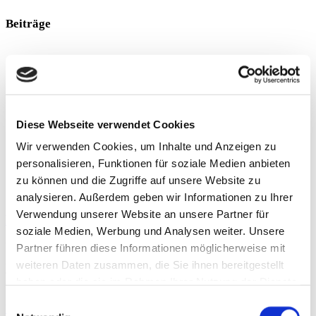
Beiträge
Diese Webseite verwendet Cookies
Wir verwenden Cookies, um Inhalte und Anzeigen zu
personalisieren, Funktionen für soziale Medien anbieten
zu können und die Zugriffe auf unsere Website zu
analysieren. Außerdem geben wir Informationen zu Ihrer
Verwendung unserer Website an unsere Partner für
Elektro-Magnetische Induktion (EMI)
soziale Medien, Werbung und Analysen weiter. Unsere
Unspezifische Rückenschmerzen (URS) stellen eine erhebliche
Partner führen diese Informationen möglicherweise mit
gesundheitliche und wirtschaftliche Belastung dar und führen oft zu
weiteren Daten zusammen, die Sie ihnen bereitgestellt
erheblichen Belastungen im Gesundheitswesen. Unter den
haben oder die sie im Rahmen Ihrer Nutzung der Dienste
therapeutischen Modalitäten hat sich
gesammelt haben.
Einwilligungsauswahl
Weiterlesen »