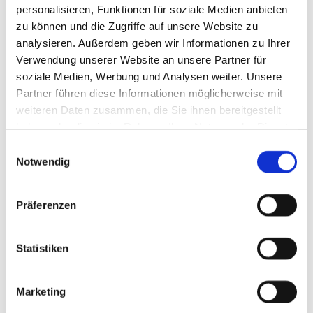
personalisieren, Funktionen für soziale Medien anbieten
zu können und die Zugriffe auf unsere Website zu
analysieren. Außerdem geben wir Informationen zu Ihrer
Verwendung unserer Website an unsere Partner für
soziale Medien, Werbung und Analysen weiter. Unsere
Partner führen diese Informationen möglicherweise mit
weiteren Daten zusammen, die Sie ihnen bereitgestellt
haben oder die sie im Rahmen Ihrer Nutzung der Dienste
gesammelt haben.
Einwilligungsauswahl
Notwendig
Healing Joints and Nerves
Präferenzen
The use of orthobiologic and regenerative therapies has increased
dramatically over the past decade, yet misconceptions about these
treatments and their target conditions remain. Although
Statistiken
Weiterlesen »
Marketing