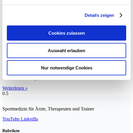
Details zeigen
Cookies zulassen
Neuropathische Schmerzen
Auswahl erlauben
Nerven, die schmerzen. Schmerzen, die nerven. Autologes
Conditioniertes Serum (ACS) wird seit über 20 Jahren erfolgreich
Nur notwendige Cookies
bei Patienten mit Sportverletzungen, Rückenschmerzen und
Osteoarthritis eingesetzt. Jetzt wurde
Weiterlesen »
Sportmedizin für Ärzte, Therapeuten und Trainer
YouTube
LinkedIn
Rubriken