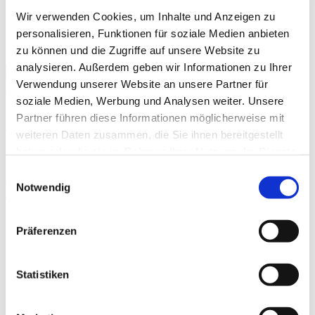
Prophylaxis
Wir verwenden Cookies, um Inhalte und Anzeigen zu
Termine
personalisieren, Funktionen für soziale Medien anbieten
sportlerzeitung
zu können und die Zugriffe auf unsere Website zu
analysieren. Außerdem geben wir Informationen zu Ihrer
Verwendung unserer Website an unsere Partner für
Startseite
»
Buchtipp
soziale Medien, Werbung und Analysen weiter. Unsere
Artikel:
Buchtipp
Partner führen diese Informationen möglicherweise mit
weiteren Daten zusammen, die Sie ihnen bereitgestellt
haben oder die sie im Rahmen Ihrer Nutzung der Dienste
gesammelt haben.
Einwilligungsauswahl
Gürtelrose: Symptome erkennen – Schmerzen lindern –
Notwendig
Heilung unterstützen
By
News
THERAPIE
Präferenzen
Gürtelrose – Wie können Sie sich schützen? Ein starkes
Brennen, Stechen oder Ziehen: So macht…
Statistiken
Sportmedizin für Ärzte, Therapeuten und Trainer