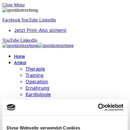
Close Menu
Facebook
YouTube
LinkedIn
Jetzt Print-Abo sichern!
YouTube
LinkedIn
Home
Artikel
Therapie
Training
Operation
Ernährung
Kardiologie
Psychologie
Health Mediathek
Sports Medicine Research
Autoren
Education
Diese Webseite verwendet Cookies