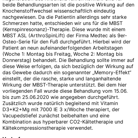
beide Behandlungsarten ist die positive Wirkung auf den
Knochenstoffwechsel wissenschaftlich eindeutig
nachgewiesen. Da die Patientin allerdings sehr starke
Schmerzen hatte, entschieden wir uns für die MBST
(Kernspinresonanz)-Therapie. Diese wurde mit einem
MBST ASL (Arthro­SpinLift) der Firma Medtec als 9er-
Osteo-Serie für den Fuß durchgeführt. Hierbei wird der
Patient an neun aufeinanderfolgenden Arbeitstagen
(Woche 1: Montag bis Freitag, Woche 2: Montag bis
Donnerstag) behandelt. Die Behandlung sollte immer auf
diese Weise erfolgen, da sich bezüglich der Wirkung auf
das Gewebe dadurch ein sogenannter „Memory-Effekt“
einstellt, der die rasche, starke und langanhaltende
Wirkung der MBST-Therapie unterstützt. Bei dem hier
vorliegenden Fall wurde diese Behandlung vom 15.06.
bis zum 25.06.2020 wie angegeben durchgeführt.
Zusätzlich wurde natürlich begleitend mit Vitamin
D3+K2+Mg mit 7000 IE 3 x/Woche therapiert, der
Vacupedstiefel zunächst beibehalten und eine
Kombination aus hyperbarer CO2-Kältetherapie und
Kältekompressionstherapie verwendet.