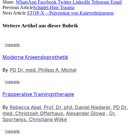
Share.
WhatsApp
Facebook
Twitter
LinkedIn
Telegram
Email
Previous Article
Schädel-Hirn Trauma
Next Article
STOP-X – Prävention von Knieverletzungen
Weitere Artikel aus dieser
Rubrik
THERAPIE
Moderne Knieendoprothetik
By
PD Dr. med. Philipp A. Michel
THERAPIE
Präoperative Trainingstherapie
By
Rebecca Abel
,
Prof. Dr. phil. Daniel Niederer
,
PD Dr.
med. Christoph Offerhaus
,
Alexander Glowa
,
Dr.
Sportwiss. Christiane Wilke
THERAPIE