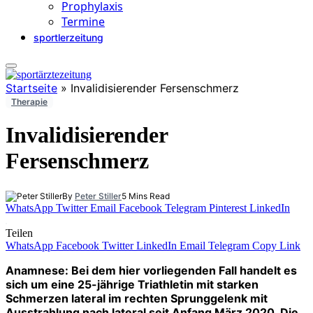
Prophylaxis
Termine
sportlerzeitung
Startseite
»
Invalidisierender Fersenschmerz
Therapie
Invalidisierender
Fersenschmerz
By
Peter Stiller
5 Mins Read
WhatsApp
Twitter
Email
Facebook
Telegram
Pinterest
LinkedIn
Teilen
WhatsApp
Facebook
Twitter
LinkedIn
Email
Telegram
Copy Link
Anamnese: Bei dem hier vorliegenden Fall handelt es
sich um eine 25-jährige Triathletin mit starken
Schmerzen lateral im rechten Sprunggelenk mit
Ausstrahlung nach lateral seit Anfang März 2020. Die