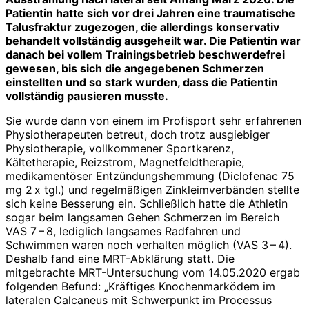
Patientin hatte sich vor drei Jahren eine traumatische
Talusfraktur zugezogen, die allerdings konservativ
behandelt vollständig ausgeheilt war. Die Patientin war
danach bei vollem Trainingsbetrieb beschwerdefrei
gewesen, bis sich die angegebenen Schmerzen
einstellten und so stark wurden, dass die Patientin
vollständig pausieren musste.
Sie wurde dann von einem im Profisport sehr erfahrenen
Physiotherapeuten betreut, doch trotz ausgiebiger
Physiotherapie, vollkommener Sportkarenz,
Kältetherapie, Reizstrom, Magnetfeldtherapie,
medikamentöser Entzündungshemmung (Diclofenac 75
mg 2 x tgl.) und regelmäßigen Zinkleimverbänden stellte
sich keine Besserung ein. Schließlich hatte die Athletin
sogar beim langsamen Gehen Schmerzen im Bereich
VAS 7 – 8, lediglich langsames Radfahren und
Schwimmen waren noch verhalten möglich (VAS 3 – 4).
Deshalb fand eine MRT-Abklärung statt. Die
mitgebrachte MRT-Untersuchung vom 14.05.2020 ergab
folgenden Befund: „Kräftiges Knochenmarködem im
lateralen Calcaneus mit Schwerpunkt im Processus