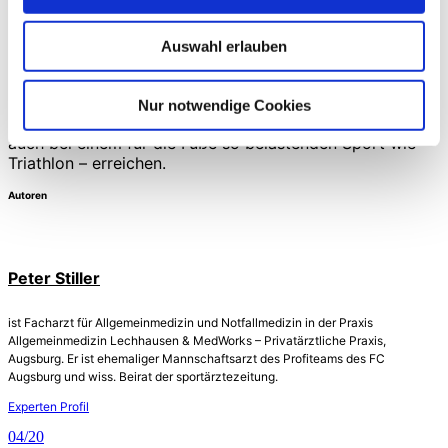
Durch die MBST-Therapie (Kernspinresonanztherapie)
lässt sich auch bei einem so ausgeprägten,
Auswahl erlauben
schmerzhaften und seit Monaten bestehenden
Knochenmarködem bei Insuffizienzfraktur des Calcaneus
sehr schnell ein hervorragendes Ergebnis im Hinblick auf
Nur notwendige Cookies
Schmerzfreiheit und Return-to-Sport/Competition –
auch bei einem für die Füße so belastenden Sport wie
Triathlon – erreichen.
Autoren
Peter Stiller
ist Facharzt für Allgemeinmedizin und Notfallmedizin in der Praxis
Allgemeinmedizin Lechhausen & MedWorks – Privatärztliche Praxis,
Augsburg. Er ist ehemaliger Mannschaftsarzt des Profiteams des FC
Augsburg und wiss. Beirat der sportärztezeitung.
Experten Profil
04/20