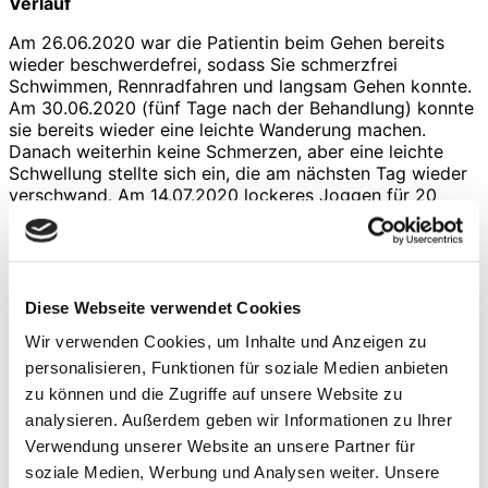
Verlauf
Am 26.06.2020 war die Patientin beim Gehen bereits
wieder beschwerdefrei, sodass Sie schmerzfrei
Schwimmen, Rennradfahren und langsam Gehen konnte.
Am 30.06.2020 (fünf Tage nach der Behandlung) konnte
sie bereits wieder eine leichte Wanderung machen.
Danach weiterhin keine Schmerzen, aber eine leichte
Schwellung stellte sich ein, die am nächsten Tag wieder
verschwand. Am 14.07.2020 lockeres Joggen für 20
Minuten ohne Schmerzen möglich, wieder leichte
Reaktion des Sprunggelenks für einen Tag, aber keine
Schmerzen. 02.08.2020: 2x wöchentlich 30 – 45 Minuten
Joggen problemlos möglich. Radfahren, Schwimmen und
Gehen im Alltag weiter völlig schmerzfrei. 12.08.2020:
Diese Webseite verwendet Cookies
Im Urlaub mehrere Strandläufe absolviert ohne jeden
Wir verwenden Cookies, um Inhalte und Anzeigen zu
Schmerz, keine Schwellung mehr. 31.08.2020: Drei
personalisieren, Funktionen für soziale Medien anbieten
Laufeinheiten pro Woche auch auf etwas härteren Böden
(Kies, Gras) schmerzfrei möglich. 07.09.2020: Erste
zu können und die Zugriffe auf unsere Website zu
Läufe auf Teerboden schmerzfrei absolviert. 14.09.2020:
analysieren. Außerdem geben wir Informationen zu Ihrer
Vier Laufeinheiten pro Woche auf allen Belägen,
Verwendung unserer Website an unsere Partner für
Schwimmen und Rennrad im Wettkampf-Trainingsmodus
soziale Medien, Werbung und Analysen weiter. Unsere
schmerzfrei absolviert.