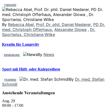
THERAPIE
By
Rebecca Abel
,
Prof. Dr. phil. Daniel Niederer
,
PD Dr.
med. Christoph Offerhaus
,
Alexander Glowa
,
Dr.
Sportwiss. Christiane Wilke
Kreatin für Longevity
By
News
ERNÄHRUNG
Sport mit Hüft- oder Knieprothese
By
Dr. med. Stefan
TRAINING
Schmidl
Anstehende Veranstaltungen
Aug.
29
09:00
-
17:00