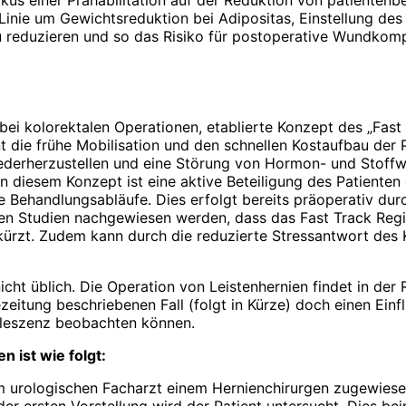
r Linie um Gewichtsreduktion bei Adipositas, Einstellung d
u reduzieren und so das Risiko für postoperative Wundkomp
. bei kolorektalen Operationen, etablierte Konzept des „Fas
die frühe Mobilisation und den schnellen Kostaufbau der Pa
iederherzustellen und eine Störung von Hormon- und Stoffw
 diesem Konzept ist eine aktive Beteiligung des Patienten 
ie Behandlungsabläufe. Dies erfolgt bereits präoperativ dur
hen Studien nachgewiesen werden, dass das Fast Track Regi
rkürzt. Zudem kann durch die reduzierte Stressantwort des 
cht üblich. Die Operation von Leistenhernien findet in der 
tezeitung beschriebenen Fall (folgt in Kürze) doch einen Ei
aleszenz beobachten können.
 ist wie folgt:
 urologischen Facharzt einem Hernienchirurgen zugewiesen