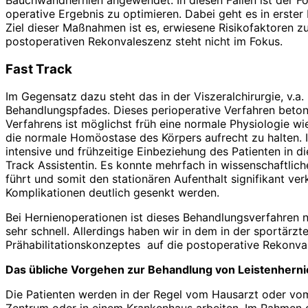
operative Ergebnis zu optimieren. Dabei geht es in erste
Ziel dieser Maßnahmen ist es, erwiesene Risikofaktoren z
postoperativen Rekonvaleszenz steht nicht im Fokus.
Fast Track
Im Gegensatz dazu steht das in der Viszeralchirurgie, v.a
Behandlungspfades. Dieses perioperative Verfahren betont 
Verfahrens ist möglichst früh eine normale Physiologie w
die normale Homöostase des Körpers aufrecht zu halten. In
intensive und frühzeitige Einbeziehung des Patienten in d
Track Assistentin. Es konnte mehrfach in wissenschaftlic
führt und somit den stationären Aufenthalt signifikant ve
Komplikationen deutlich gesenkt werden.
Bei Hernienoperationen ist dieses Behandlungsverfahren ni
sehr schnell. Allerdings haben wir in dem in der sportärz
Prähabilitationskonzeptes auf die postoperative Rekonv
Das übliche Vorgehen zur Behandlung von Leistenhernien
Die Patienten werden in der Regel vom Hausarzt oder vom