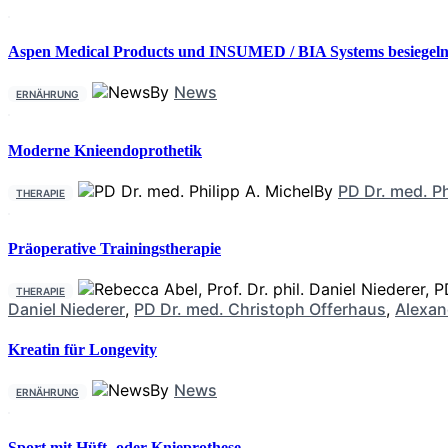
Aspen Medical Products und INSUMED / BIA Systems besiegeln 
By
News
ERNÄHRUNG
Moderne Knieendoprothetik
By
PD Dr. med. Ph
THERAPIE
Präoperative Trainingstherapie
THERAPIE
Daniel Niederer
,
PD Dr. med. Christoph Offerhaus
,
Alexan
Kreatin für Longevity
By
News
ERNÄHRUNG
Sport mit Hüft- oder Knieprothese