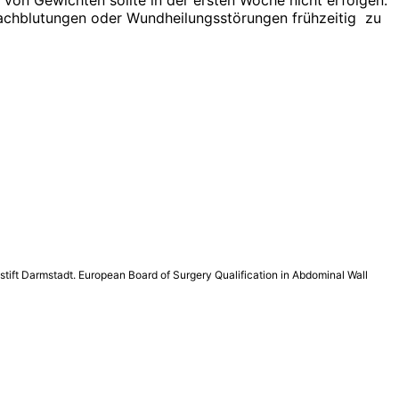
von Gewichten sollte in der ersten Woche nicht erfolgen.
 Nachblutungen oder Wundheilungsstörungen frühzeitig zu
nstift Darmstadt. European Board of Surgery Qualification in Abdominal Wall