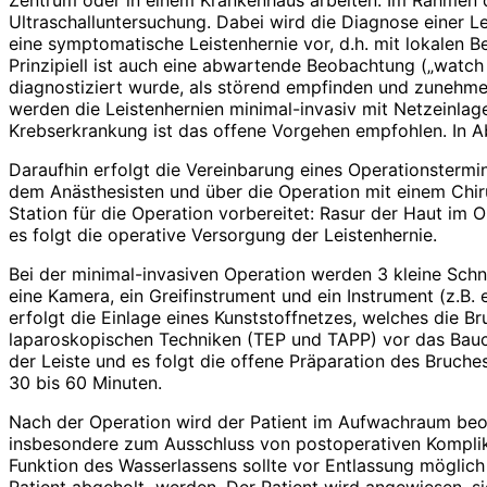
Zentrum oder in einem Krankenhaus arbeiten. Im Rahmen de
Ultraschalluntersuchung. Dabei wird die Diagnose einer Le
eine symptomatische Leistenhernie vor, d.h. mit lokalen 
Prinzipiell ist auch eine abwartende Beobachtung („watch 
diagnostiziert wurde, als störend empfinden und zunehme
werden die Leistenhernien minimal-invasiv mit Netzeinlag
Krebserkrankung ist das offene Vorgehen empfohlen. In A
Daraufhin erfolgt die Vereinbarung eines Operationstermin
dem Anästhesisten und über die Operation mit einem Chi
Station für die Operation vorbereitet: Rasur der Haut im
es folgt die operative Versorgung der Leistenhernie.
Bei der minimal-invasiven Operation werden 3 kleine Sch
eine Kamera, ein Greifinstrument und ein Instrument (z.B
erfolgt die Einlage eines Kunststoffnetzes, welches die 
laparoskopischen Techniken (TEP und TAPP) vor das Bauchfe
der Leiste und es folgt die offene Präparation des Bruche
30 bis 60 Minuten.
Nach der Operation wird der Patient im Aufwachraum beob
insbesondere zum Ausschluss von postoperativen Komplika
Funktion des Wasserlassens sollte vor Entlassung möglich 