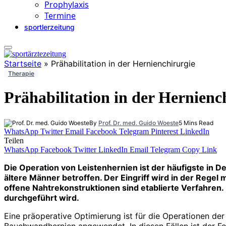
Prophylaxis
Termine
sportlerzeitung
Startseite
»
Prähabilitation in der Hernienchirurgie
Therapie
Prähabilitation in der Hernienc
By
Prof. Dr. med. Guido Woeste
5 Mins Read
WhatsApp
Twitter
Email
Facebook
Telegram
Pinterest
LinkedIn
Teilen
WhatsApp
Facebook
Twitter
LinkedIn
Email
Telegram
Copy Link
Die Operation von Leistenhernien ist der häufigste in De
ältere Männer betroffen. Der Eingriff wird in der Regel
offene Nahtrekonstruktionen sind etablierte Verfahren. 
durchgeführt wird.
Eine präoperative Optimierung ist für die Operationen de
Bauchwandhernien angewendet. In diesen Fällen ist der Fo