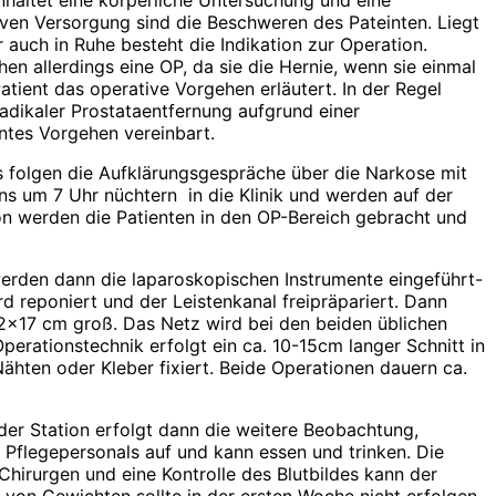
nhaltet eine körperliche Untersuchung und eine
tiven Versorgung sind die Beschweren des Pateinten. Liegt
auch in Ruhe besteht die Indikation zur Operation.
en allerdings eine OP, da sie die Hernie, wenn sie einmal
ent das operative Vorgehen erläutert. In der Regel
adikaler Prostataentfernung aufgrund einer
ntes Vorgehen vereinbart.
Es folgen die Aufklärungsgespräche über die Narkose mit
s um 7 Uhr nüchtern in die Klinik und werden auf der
ion werden die Patienten in den OP-Bereich gebracht und
werden dann die laparoskopischen Instrumente eingeführt-
d reponiert und der Leistenkanal freipräpariert. Dann
 12×17 cm groß. Das Netz wird bei den beiden üblichen
erationstechnik erfolgt ein ca. 10-15cm langer Schnitt in
Nähten oder Kleber fixiert. Beide Operationen dauern ca.
der Station erfolgt dann die weitere Beobachtung,
 Pflegepersonals auf und kann essen und trinken. Die
Chirurgen und eine Kontrolle des Blutbildes kann der