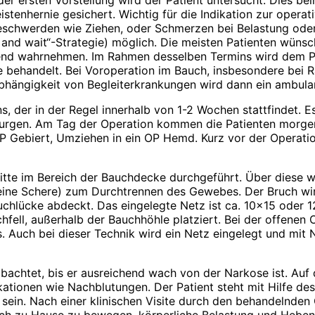
r ersten Vorstellung wird der Patient untersucht. Dies bei
istenhernie gesichert. Wichtig für die Indikation zur opera
Beschwerden wie Ziehen, oder Schmerzen bei Belastung oder 
and wait“-Strategie) möglich. Die meisten Patienten wünsch
nd wahrnehmen. Im Rahmen desselben Termins wird dem Pati
e behandelt. Bei Voroperation im Bauch, insbesondere bei R
bhängigkeit von Begleiterkrankungen wird dann ein ambula
s, der in der Regel innerhalb von 1-2 Wochen stattfindet. 
rurgen. Am Tag der Operation kommen die Patienten morgen
 OP Gebiert, Umziehen in ein OP Hemd. Kurz vor der Operat
nitte im Bereich der Bauchdecke durchgeführt. Über diese 
. eine Schere) zum Durchtrennen des Gewebes. Der Bruch wir
Bruchlücke abdeckt. Das eingelegte Netz ist ca. 10×15 oder
ll, außerhalb der Bauchhöhle platziert. Bei der offenen Op
s. Auch bei dieser Technik wird ein Netz eingelegt und mit 
achtet, bis er ausreichend wach von der Narkose ist. Auf 
tionen wie Nachblutungen. Der Patient steht mit Hilfe des
sein. Nach einer klinischen Visite durch den behandelnden 