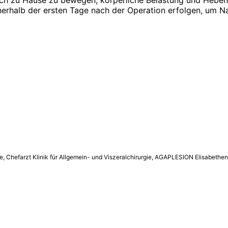
ich zu Hause zu bewegen, körperliche Belastung und Heben 
 innerhalb der ersten Tage nach der Operation erfolgen, um
rgie, Chefarzt Klinik für Allgemein- und Viszeralchirurgie, AGAPLESION Elisabethe