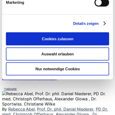
Marketing
Aspen Medical Products und INSUMED / BIA Systems
besiegeln Vertriebspartnerschaft
Details zeigen
By
News
ERNÄHRUNG
Cookies zulassen
Moderne Knieendoprothetik
Auswahl erlauben
By
PD Dr. med.
THERAPIE
Philipp A. Michel
Nur notwendige Cookies
Präoperative Trainingstherapie
THERAPIE
By
Rebecca Abel
,
Prof. Dr. phil. Daniel Niederer
,
PD Dr.
med. Christoph Offerhaus
,
Alexander Glowa
,
Dr.