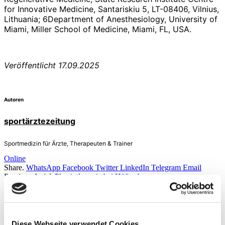
for Innovative Medicine, Santariskiu 5, LT-08406, Vilnius,
Lithuania;
6
Department of Anesthesiology, University of
Miami, Miller School of Medicine, Miami, FL, USA.
Veröffentlicht 17.09.2025
Autoren
sportärztezeitung
Sportmedizin für Ärzte, Therapeuten & Trainer
Online
Share.
WhatsApp
Facebook
Twitter
LinkedIn
Telegram
Email
Previous Article
Physiotherapie bei Hüftarthrose
Next Article
MBST x Wrexham AFC
Weitere Artikel aus dieser
Rubrik
Diese Webseite verwendet Cookies