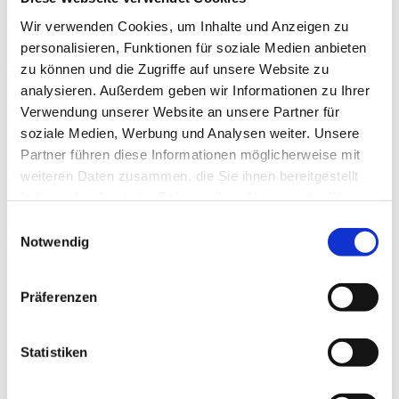
Wir verwenden Cookies, um Inhalte und Anzeigen zu
THERAPIE
personalisieren, Funktionen für soziale Medien anbieten
Moderne Knieendoprothetik
zu können und die Zugriffe auf unsere Website zu
analysieren. Außerdem geben wir Informationen zu Ihrer
By
PD Dr. med. Philipp A. Michel
Verwendung unserer Website an unsere Partner für
soziale Medien, Werbung und Analysen weiter. Unsere
THERAPIE
Partner führen diese Informationen möglicherweise mit
Präoperative Trainingstherapie
weiteren Daten zusammen, die Sie ihnen bereitgestellt
haben oder die sie im Rahmen Ihrer Nutzung der Dienste
By
Rebecca Abel
,
Prof. Dr. phil. Daniel Niederer
,
PD Dr.
gesammelt haben.
med. Christoph Offerhaus
,
Alexander Glowa
,
Dr.
Einwilligungsauswahl
Sportwiss. Christiane Wilke
Notwendig
THERAPIE
Präferenzen
Schambeinentzündung
By
Dr. med. Michael Rettler
Statistiken
Neueste Beiträge