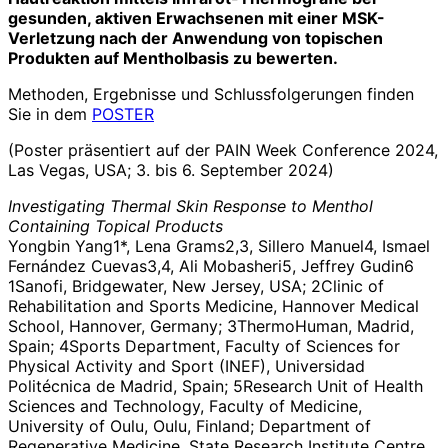
gesunden, aktiven Erwachsenen mit einer MSK-
Verletzung nach der Anwendung von topischen
Produkten auf Mentholbasis zu bewerten.
Methoden, Ergebnisse und Schlussfolgerungen finden
Sie in dem
POSTER
(Poster präsentiert auf der PAIN Week Conference 2024,
Las Vegas, USA; 3. bis 6. September 2024)
Investigating Thermal Skin Response to Menthol
Containing Topical Products
Yongbin Yang
1*
, Lena
Grams
2,3
, Sillero Manuel
4
,
Ismael
Fernández Cuevas
3,4
, Ali Mobasheri
5
, Jeffrey Gudin
6
1
Sanofi, Bridgewater, New Jersey, USA;
2
Clinic of
Rehabilitation and Sports Medicine, Hannover Medical
School, Hannover, Germany;
3
ThermoHuman, Madrid,
Spain;
4
Sports Department, Faculty of Sciences for
Physical Activity and Sport (INEF), Universidad
Politécnica de Madrid, Spain;
5
Research Unit of Health
Sciences and Technology, Faculty of Medicine,
University of Oulu, Oulu, Finland; Department of
Regenerative Medicine, State Research Institute Centre