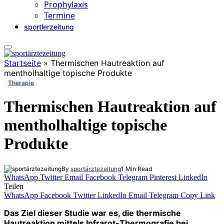
Prophylaxis
Termine
sportlerzeitung
Startseite
»
Thermischen Hautreaktion auf
mentholhaltige topische Produkte
Therapie
Thermischen Hautreaktion auf
mentholhaltige topische
Produkte
By
sportärztezeitung
1 Min Read
WhatsApp
Twitter
Email
Facebook
Telegram
Pinterest
LinkedIn
Teilen
WhatsApp
Facebook
Twitter
LinkedIn
Email
Telegram
Copy Link
Das Ziel dieser Studie war es, die thermische
Hautreaktion mittels Infrarot-Thermografie bei