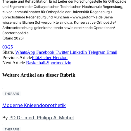
Therapie und Rehabilitation. Er ist Leiter der Forschungsstelle für Orthopädie
und Ergonomie der Ostbayerischen Technischen Hochschule Regensburg,
zuvor Lehrstuhlinhaber für Orthopädie der Universität Regensburg +
Sprechstunde Regensburg und München – www.profgrifka.de Seine
wissenschaftlichen Schwerpunkte sind u.a. Konservative Orthopädie/
Arthroseforschung, gelenkerhaltende sowie ersetzende Operationen/
Sportorthopädie.
(Stand 2025)
03/25
Share.
WhatsApp
Facebook
Twitter
LinkedIn
Telegram
Email
Previous Article
Plötzlicher Herztod
Next Article
Basketball-Sportmedizin
Weitere Artikel aus dieser
Rubrik
THERAPIE
Moderne Knieendoprothetik
By
PD Dr. med. Philipp A. Michel
THERAPIE