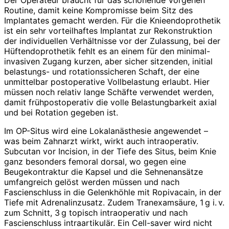
Routine, damit keine Kompromisse beim Sitz des
Implantates gemacht werden. Für die Knieendoprothetik
ist ein sehr vorteilhaftes Implantat zur Rekonstruktion
der individuellen Verhältnisse vor der Zulassung, bei der
Hüftendoprothetik fehlt es an einem für den minimal-
invasiven Zugang kurzen, aber sicher sitzenden, initial
belastungs- und rotationssicheren Schaft, der eine
unmittelbar postoperative Vollbelastung erlaubt. Hier
müssen noch relativ lange Schäfte verwendet werden,
damit frühpostoperativ die volle Belastungbarkeit axial
und bei Rotation gegeben ist.
Im OP-Situs wird eine Lokalanästhesie angewendet –
was beim Zahnarzt wirkt, wirkt auch intraoperativ.
Subcutan vor Incision, in der Tiefe des Situs, beim Knie
ganz besonders femoral dorsal, wo gegen eine
Beugekontraktur die Kapsel und die Sehnenansätze
umfangreich gelöst werden müssen und nach
Fascienschluss in die Gelenkhöhle mit Ropi­vacain, in der
Tiefe mit Adrenalinzusatz. Zudem Tranexamsäure, 1 g i. v.
zum Schnitt, 3 g topisch intraoperativ und nach
Fascienschluss intraartikulär. Ein Cell-saver wird nicht