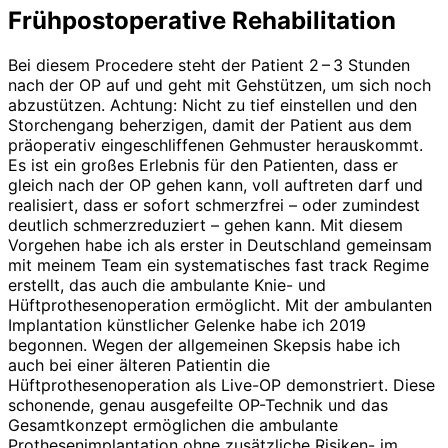
Frühpostoperative Rehabilitation
Bei diesem Procedere steht der Patient 2 – 3 Stunden
nach der OP auf und geht mit Gehstützen, um sich noch
abzustützen. Achtung: Nicht zu tief einstellen und den
Storchengang beherzigen, damit der Patient aus dem
präoperativ einge­schliffenen Gehmuster herauskommt.
Es ist ein großes Erlebnis für den Patienten, dass er
gleich nach der OP gehen kann, voll auftreten darf und
realisiert, dass er sofort schmerzfrei – oder zumindest
deutlich schmerzreduziert – gehen kann. Mit diesem
Vorgehen habe ich als erster in Deutschland gemeinsam
mit meinem Team ein systematisches fast track Regime
erstellt, das auch die ambulante Knie- und
Hüftprothesenoperation ermöglicht. Mit der ambulanten
Implantation künstlicher Gelenke habe ich 2019
begonnen. Wegen der allgemeinen Skepsis habe ich
auch bei einer älteren Patientin die
Hüftprothesenoperation als Live-OP demons­triert. Diese
schonende, genau ausgefeilte OP-Technik und das
Gesamt­konzept ermöglichen die ambulante
Prothesenimplantation ohne zusätzliche Risiken- im