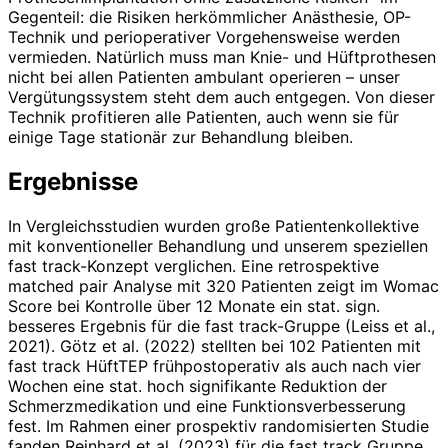
Gegenteil: die Risiken herkömmlicher Anästhesie, OP-
Technik und perioperativer Vorgehensweise werden
vermieden. Natürlich muss man Knie- und Hüftprothesen
nicht bei allen Patienten ambulant operieren – unser
Vergütungssystem steht dem auch entgegen. Von dieser
Technik profitieren alle Patienten, auch wenn sie für
einige Tage stationär zur Behandlung bleiben.
Ergebnisse
In Vergleichsstudien wurden große Patientenkollektive
mit konventioneller Behandlung und unserem speziellen
fast track-Konzept verglichen. Eine retro­spektive
matched pair Analyse mit 320 Patienten zeigt im Womac
Score bei Kontrolle über 12 Monate ein stat. sign.
besseres Ergebnis für die fast track-Gruppe (Leiss et al.,
2021). Götz et al. (2022) stellten bei 102 Patienten mit
fast track HüftTEP frühpostoperativ als auch nach vier
Wochen eine stat. hoch signifikante Reduktion der
Schmerzmedikation und eine Funktionsverbesserung
fest. Im Rahmen einer prospektiv randomisierten Studie
fanden Reinhard et al. (2023) für die fast track Gruppe