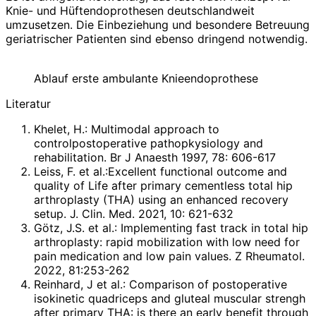
Knie- und Hüftendoprothesen deutschlandweit
umzusetzen. Die Einbeziehung und besondere Betreuung
geriatrischer Patienten sind ebenso dringend notwendig.
Ablauf erste ambulante Knieendoprothese
Literatur
Khelet, H.: Multimodal approach to
controlpostoperative pathopkysiology and
rehabilitation. Br J Anaesth 1997, 78: 606-617
Leiss, F. et al.:Excellent functional outcome and
quality of Life after primary cementless total hip
arthroplasty (THA) using an enhanced recovery
setup. J. Clin. Med. 2021, 10: 621-632
Götz, J.S. et al.: Implementing fast track in total hip
arthroplasty: rapid mobilization with low need for
pain medication and low pain values. Z Rheumatol.
2022, 81:253-262
Reinhard, J et al.: Comparison of postoperative
isokinetic quadriceps and gluteal muscular strengh
after primary THA: is there an early benefit through