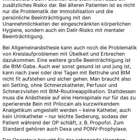
zusätzliches Risiko dar. Bei älteren Patienten ist es nicht
nur die Problematik der Immo­bilisation und die
persönliche Beeinträchtigung mit den
Unannehmlichkeiten der eingeschränkten körperlichen
Hygiene, sondern auch ein Delir-Risiko mit mentaler
Beeinträchtigung.
Bei Allgemeinanästhesie kann auch noch die Problematik
von Kreislaufproblemen mit Übelkeit und Erbrechen
dazukommen. Eine weitere große Beeinträchtigung ist
die BtM-Gabe. Auch wer sonst gesund ist und jung ist,
kann nach zwei oder drei Tagen mit Bettruhe und BtM
nicht fit aufstehen und sicher gehen. Man braucht also
ein Setting, ohne Schmerzkatheter, Perfusor und
Schmerzvisiten mit BtM-Routineapplikation. Stattdessen
muss die Anästhesie auf eine Hemispinale nur für das zu
operierende Bein mit Prilocain als kurzwirkendem
Analgetikum umgestellt werden – keine Katheter, auch
kein Urinkatheter – nur leichte Sedierung, sodass der
Patient während der OP schläft, z. B. Propofol. Zum
Standard gehören auch Dexa und PONV-Prophylaxe.
Der Operateur braucht für das schonende Vorgehen