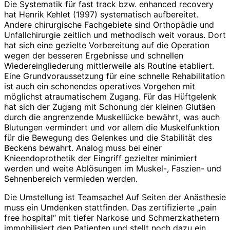
Die Systematik für fast track bzw. enhanced recovery
hat Henrik Kehlet (1997) systematisch aufbereitet.
Andere chirur­gische Fachgebiete sind Orthopädie und
Unfallchirurgie zeitlich und methodisch weit voraus. Dort
hat sich eine gezielte Vorbereitung auf die Operation
wegen der besseren Ergebnisse und schnellen
Wiedereingliederung mittlerweile als Routine etabliert.
Eine Grundvoraussetzung für eine schnelle Rehabilitation
ist auch ein schonendes operatives Vorgehen mit
möglichst atraumatischem Zugang. Für das Hüftgelenk
hat sich der Zugang mit Schonung der kleinen Glutäen
durch die angrenzende Muskellücke bewährt, was auch
Blutungen vermindert und vor allem die Muskelfunktion
für die Bewegung des Gelenkes und die Stabilität des
Beckens bewahrt. Analog muss bei einer
Knieendoprothetik der Eingriff gezielter minimiert
werden und weite Ablösungen im Muskel-, Faszien- und
Sehnenbereich vermieden werden.
Die Umstellung ist Teamsache! Auf Seiten der Anästhesie
muss ein Umdenken stattfinden. Das zertifizierte „pain
free hospital“ mit tiefer Narkose und Schmerzkathetern
immobilisiert den Patienten und stellt noch dazu ein