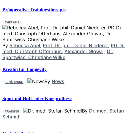
Präoperative Trainingstherapie
THERAPIE
By
Rebecca Abel
,
Prof. Dr. phil. Daniel Niederer
,
PD Dr.
med. Christoph Offerhaus
,
Alexander Glowa
,
Dr.
Sportwiss. Christiane Wilke
Kreatin für Longevity
By
News
ERNÄHRUNG
Sport mit Hüft- oder Knieprothese
By
Dr. med. Stefan
TRAINING
Schmidl