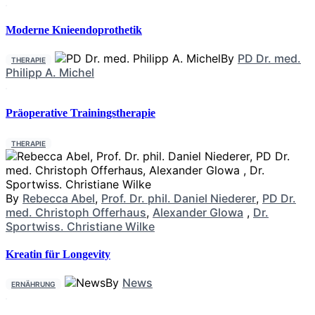
Moderne Knieendoprothetik
By
PD Dr. med.
THERAPIE
Philipp A. Michel
Präoperative Trainingstherapie
THERAPIE
By
Rebecca Abel
,
Prof. Dr. phil. Daniel Niederer
,
PD Dr.
med. Christoph Offerhaus
,
Alexander Glowa
,
Dr.
Sportwiss. Christiane Wilke
Kreatin für Longevity
By
News
ERNÄHRUNG