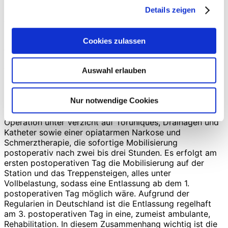
kommen, so würde sich eine sofortige Mahlzeitenersatz-
Details zeigen
oder Zusatztherapie anschließen und die Erfolge im
Zwei-Wochen- Rhythmus kontrolliert werden. Bei
Mangelerscheinungen im Bereich des Hämoglobins
Cookies zulassen
würde der Eisenstoffwechsel kontrolliert und, wenn
nötig, auch substituiert werden. Ein körperliches
Trainingsprogramm, idealerweise mit
Auswahl erlauben
physiotherapeutischer Begleitung wird ebenfalls sofort
begonnen, sodass der Patient bestmöglich physiologisch
Nur notwendige Cookies
und psychologisch vorbereitet in die OP gehen kann. Es
erfolgt die Aufnahme am OP-Tag und, nach schonender
Operation unter Verzicht auf Toruniques, Drainagen und
Katheter sowie einer opiatarmen Narkose und
Schmerztherapie, die sofortige Mobilisierung
postoperativ nach zwei bis drei Stunden. Es erfolgt am
ersten postoperativen Tag die Mobilisierung auf der
Station und das Treppensteigen, alles unter
Vollbelastung, sodass eine Entlassung ab dem 1.
postoperativen Tag möglich wäre. Aufgrund der
Regularien in Deutschland ist die Entlassung regelhaft
am 3. postoperativen Tag in eine, zumeist ambulante,
Rehabilitation. In diesem Zusammenhang wichtig ist die