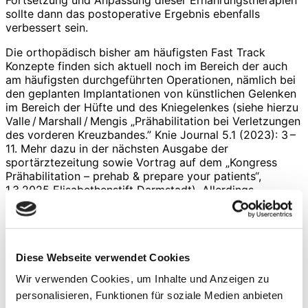
sollte dann das postoperative Ergebnis ebenfalls
verbessert sein.
Die orthopädisch bisher am häufigsten Fast Track
Konzepte finden sich aktuell noch im Bereich der auch
am häufigsten durchgeführten Operationen, nämlich bei
den geplanten Implantationen von künstlichen Gelenken
im Bereich der Hüfte und des Kniegelenkes (siehe hierzu
Valle / Marshall / Mengis „Prähabilitation bei Verletzungen
des vorderen Kreuzbandes.” Knie Journal 5.1 (2023): 3 –
11. Mehr dazu in der nächsten Ausgabe der
sportärztezeitung sowie Vortrag auf dem „Kongress
Prähabilitation – prehab & prepare your patients“,
1.3.2025 Elisabethenstift Darmstadt). Allerdings
erweitert sich der interdis­ziplinäre Behand­-
lungsansatz als Fast Track Konzept zusehends vermehrt
in fast alle Bereiche der Orthopädie. Hier kann als
weiteres häufiges operatives Feld die
Diese Webseite verwendet Cookies
Wirbelsäulenchirurgie genannt werden. Auch die
Patienten bei Wirbelsäulenversteifungen können von
Wir verwenden Cookies, um Inhalte und Anzeigen zu
interdisziplinären Konzepten profitieren. Betrachtet man
personalisieren, Funktionen für soziale Medien anbieten
die Konsenspapiere im Vergleich, so zeigen sich kleinere