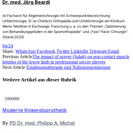
Dr. med. Jörg Beardi
ist Facharzt für Allgemeinchirurgie mit Schwerpunktbezeichnung
Unfallchirurgie. Er ist Chefarzt Orthopädie und Unfallchirurgie am Klinikum
Werra-Meißner in Eschwege. Forschung u. a. zu den Themen „Optimierung
von Behandlungspfaden in der Sportorthopädie“ und „Fast-Track-Chirurgie“.
(Stand 2025)
04/24
Share.
WhatsApp
Facebook
Twitter
LinkedIn
Telegram
Email
Previous Article
The impact of prayer (Salah) on non-contact muscle
injuries of the lower limb in professional soccer players
Next Article
Ernährungstherapie und Nahrungsergänzung
Weitere Artikel aus dieser
Rubrik
THERAPIE
Moderne Knieendoprothetik
By
PD Dr. med. Philipp A. Michel