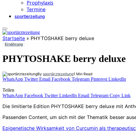
Prophylaxis
Termine
sportlerzeitung
Startseite
»
PHYTOSHAKE berry deluxe
Ernährung
PHYTOSHAKE berry deluxe
By
sportärztezeitung
1 Min Read
WhatsApp
Twitter
Email
Facebook
Telegram
Pinterest
LinkedIn
Teilen
WhatsApp
Facebook
Twitter
LinkedIn
Email
Telegram
Copy Link
Die limitierte Edition PHYTOSHAKE berry deluxe mit Ant
Passenden Content, um sich mit der Thematik besser ausei
Epigenetische Wirksamkeit von Curcumin als therapeutisch