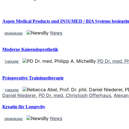
Aspen Medical Products und INSUMED / BIA Systems besiegeln 
By
News
ERNÄHRUNG
Moderne Knieendoprothetik
By
PD Dr. med. Ph
THERAPIE
Präoperative Trainingstherapie
THERAPIE
Daniel Niederer
,
PD Dr. med. Christoph Offerhaus
,
Alexan
Kreatin für Longevity
By
News
ERNÄHRUNG