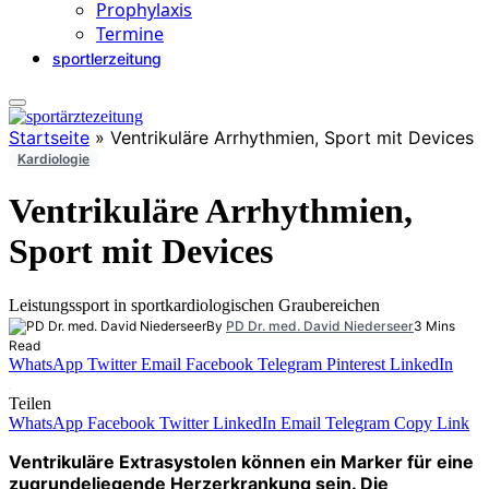
Prophylaxis
Termine
sportlerzeitung
Startseite
»
Ventrikuläre Arrhythmien, Sport mit Devices
Kardiologie
Ventrikuläre Arrhythmien,
Sport mit Devices
Leistungssport in sportkardiologischen Graubereichen
By
PD Dr. med. David Niederseer
3 Mins
Read
WhatsApp
Twitter
Email
Facebook
Telegram
Pinterest
LinkedIn
Teilen
WhatsApp
Facebook
Twitter
LinkedIn
Email
Telegram
Copy Link
Ventrikuläre Extrasystolen können ein Marker für eine
zugrundeliegende Herzerkrankung sein. Die