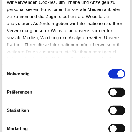
Wir verwenden Cookies, um Inhalte und Anzeigen zu
/ 11:50 Mittagspause
personalisieren, Funktionen für soziale Medien anbieten
zu können und die Zugriffe auf unsere Website zu
/ 12:30 – 13:30 Leistungssport in sportkardiologischen
Graubereichen
analysieren. Außerdem geben wir Informationen zu Ihrer
Verwendung unserer Website an unsere Partner für
Nach akutem Koronarsyndrom – Scharhag (A)
soziale Medien, Werbung und Analysen weiter. Unsere
Kardiomyopathien – Halle (D)
Partner führen diese Informationen möglicherweise mit
Ventrikuläre Arrhythmien, Sport mit Devices –
Niederseer (CH)
weiteren Daten zusammen, die Sie ihnen bereitgestellt
haben oder die sie im Rahmen Ihrer Nutzung der Dienste
/ 13:30 Pause
gesammelt haben.
Einwilligungsauswahl
/ 13:50 – 14:50 Digitale Sportkardiologie
Notwendig
Smartwatch-basierte Arrhythmiediagnostik –
Sareban (A)
Präferenzen
Digitale Unterstützung bei der Trainingssteuerung –
Neudorfer (A)
Kardiologische Telemedizin: Aktueller Status –
Statistiken
Altenberger (A)
/ 14:50 – 15:00 Ausblick und Verabschiedung
Marketing