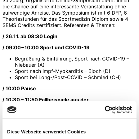
Salzburg, organisierte Online-Symposium bietet Ihnen
die Chance auf eine interessante Veranstaltung ohne
aufwendige Anreise. Das Symposium ist mit 6 DFP, 6
Theoriestunden für das Sportmedizin Diplom sowie 4
SEMS Credits zertifiziert. Referenten & Themen:
/ 26.11. ab 08:30 Login
/ 09:00 – 10:00 Sport und COVID-19
Begrüßung & Einführung, Sport nach COVID-19 –
Niebauer (A)
Sport nach Impf-Myokarditis – Bloch (D)
Sport bei Long-/Post-COVID – Schmied (CH)
/ 10:00 Pause
/ 10:30 – 11:50 Fallbeispiele aus der
sportkardiologischen Praxis
Ruhe-EKG und Belastungs-EKG – Kilian (A)
Spiroergometrie – Neunhäuserer (I)
Nicht-invasive Schlagvolumenmessung – Treff (A)
Diese Webseite verwendet Cookies
Kardio-CT und Kardio-MRT – Burgstahler (D)