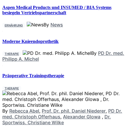
Aspen Medical Products und INSUMED / BIA Systems
besiegeln Vertriebspartnerschaft
By
News
ERNÄHRUNG
Moderne Knieendoprothetik
By
PD Dr. med.
THERAPIE
Philipp A. Michel
Präoperative Trainingstherapie
THERAPIE
By
Rebecca Abel
,
Prof. Dr. phil. Daniel Niederer
,
PD Dr.
med. Christoph Offerhaus
,
Alexander Glowa
,
Dr.
Sportwiss. Christiane Wilke