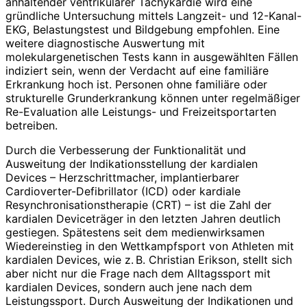
anhaltender ventrikulärer Tachykardie wird eine
gründliche Untersuchung mittels Langzeit- und 12-Kanal-
EKG, Belastungstest und Bildgebung empfohlen. Eine
weitere diagnostische Auswertung mit
molekulargenetischen Tests kann in ausgewählten Fällen
indiziert sein, wenn der Verdacht auf eine familiäre
Erkrankung hoch ist. Personen ohne familiäre oder
strukturelle Grunderkrankung können unter regelmäßiger
Re-Evaluation alle Leistungs- und Freizeitsportarten
betreiben.
Durch die Verbesserung der Funktionalität und
Ausweitung der Indika­tionsstellung der kardialen
Devices – Herzschrittmacher, implantierbarer
Cardioverter-Defibrillator (ICD) oder kardiale
Resynchronisationstherapie (CRT) – ist die Zahl der
kardialen Deviceträger in den letzten Jahren deutlich
gestiegen. Spätestens seit dem medienwirksamen
Wiedereinstieg in den Wettkampfsport von Athleten mit
kardialen Devices, wie z. B. Christian Erikson, stellt sich
aber nicht nur die Frage nach dem Alltagssport mit
kardialen Devices, sondern auch jene nach dem
Leistungssport. Durch Ausweitung der Indikationen und