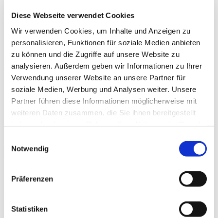
By
Jörg Pfeffer
Diese Webseite verwendet Cookies
Neueste Beiträge
Wir verwenden Cookies, um Inhalte und Anzeigen zu
personalisieren, Funktionen für soziale Medien anbieten
zu können und die Zugriffe auf unsere Website zu
analysieren. Außerdem geben wir Informationen zu Ihrer
Moderne Knieendoprothetik
Verwendung unserer Website an unsere Partner für
By
PD Dr. med.
THERAPIE
soziale Medien, Werbung und Analysen weiter. Unsere
Philipp A. Michel
Partner führen diese Informationen möglicherweise mit
weiteren Daten zusammen, die Sie ihnen bereitgestellt
Präoperative Trainingstherapie
haben oder die sie im Rahmen Ihrer Nutzung der Dienste
gesammelt haben.
Einwilligungsauswahl
THERAPIE
Notwendig
Präferenzen
By
Rebecca Abel
,
Prof. Dr. phil. Daniel Niederer
,
PD Dr.
med. Christoph Offerhaus
,
Alexander Glowa
,
Dr.
Sportwiss. Christiane Wilke
Statistiken