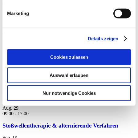
Kreatin für Longevity
Marketing
By
News
ERNÄHRUNG
Sport mit Hüft- oder Knieprothese
Details zeigen
By
Dr. med. Stefan
TRAINING
Schmidl
Cookies zulassen
Gezieltes Trainkmanagement
Auswahl erlauben
By
Uwe
ERNÄHRUNG
Schröder
,
Verena Hesse
Nur notwendige Cookies
Anstehende Veranstaltungen
Aug.
29
09:00
-
17:00
Stoßwellentherapie & alternierende Verfahren
Sep.
19