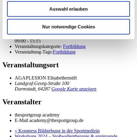
Outlook Live
Auswahl erlauben
Details
Nur notwendige Cookies
Datum:
10. Februar 2024
Zeit:
09:00 - 15:15
Veranstaltungskategorie:
Fortbildung
Veranstaltung-Tags:
Fortbildung
Veranstaltungsort
AGAPLESION Elisabethenstift
Landgraf-Georg-Straße 100
Darmstadt
,
64287
Google Karte anzeigen
Veranstalter
thesportgroup academy
E-Mail
academy@thesportgroup.de
«
Kongress Bildgebung in der Sportmedizin
Workshops 2024 – Stoßwellentherapie & ergänzende