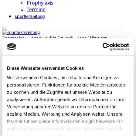
Prophylaxis
Termine
sportlerzeitung
Startseite
»
Archive für Dr. phil. Jens Wippert
Diese Webseite verwendet Cookies
Dr. phil. Jens Wippert
Wir verwenden Cookies, um Inhalte und Anzeigen zu
ist staatlich geprüfter Physiotherapeut und Spiraldynamik®­Experte.
2016 eröffnete er SANAMOTUS – Gesund in Bewegung in
personalisieren, Funktionen für soziale Medien anbieten
München. Seine Schwerpunkte sind: Funktionelle Diagnostik und
zu können und die Zugriffe auf unsere Website zu
Therapie.
analysieren. Außerdem geben wir Informationen zu Ihrer
Verwendung unserer Website an unsere Partner für
soziale Medien, Werbung und Analysen weiter. Unsere
Partner führen diese Informationen möglicherweise mit
weiteren Daten zusammen, die Sie ihnen bereitgestellt
Beiträge
haben oder die sie im Rahmen Ihrer Nutzung der Dienste