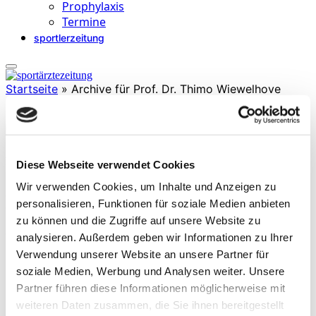
Prophylaxis
Termine
sportlerzeitung
Startseite
»
Archive für Prof. Dr. Thimo Wiewelhove
Prof. Dr. Thimo Wiewelhove
Diese Webseite verwendet Cookies
ist Sportwissenschaftler und Professor für Trainingswissenschaft an
Wir verwenden Cookies, um Inhalte und Anzeigen zu
der IST-Hochschule Düsseldorf. Research Fellow des European
personalisieren, Funktionen für soziale Medien anbieten
College of Sport Science sowie A-Trainer des Deutschen Tennis
zu können und die Zugriffe auf unsere Website zu
Bundes.
(Stand 2025)
analysieren. Außerdem geben wir Informationen zu Ihrer
Verwendung unserer Website an unsere Partner für
soziale Medien, Werbung und Analysen weiter. Unsere
Partner führen diese Informationen möglicherweise mit
weiteren Daten zusammen, die Sie ihnen bereitgestellt