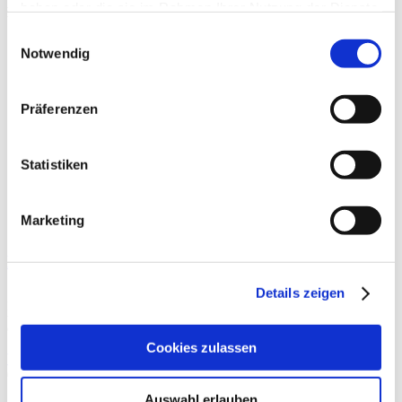
haben oder die sie im Rahmen Ihrer Nutzung der Dienste
Beiträge
gesammelt haben.
Einwilligungsauswahl
Notwendig
Präferenzen
Statistiken
Marketing
Menstruations­zyklusbasiertes Training
Details zeigen
„Krafttraining in der Follikelphase, wenn der Östrogenspiegel hoch
ist“, „Ausdauertraining in der Lutealphase, wenn Progesteron
dominiert“ – so oder ähnlich liest man es zunehmend in
Cookies zulassen
Weiterlesen »
Auswahl erlauben