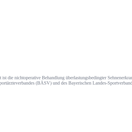
t ist die nicht­­­operative Behandlung überlastungsbedingter Sehnenerk
en Sportärzteverbandes (BÄSV) und des Bayerischen Landes-Sportverba