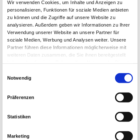
Wir verwenden Cookies, um Inhalte und Anzeigen zu
Beiträge
personalisieren, Funktionen für soziale Medien anbieten
zu können und die Zugriffe auf unsere Website zu
analysieren. Außerdem geben wir Informationen zu Ihrer
Verwendung unserer Website an unsere Partner für
soziale Medien, Werbung und Analysen weiter. Unsere
Partner führen diese Informationen möglicherweise mit
weiteren Daten zusammen, die Sie ihnen bereitgestellt
haben oder die sie im Rahmen Ihrer Nutzung der Dienste
gesammelt haben.
Einwilligungsauswahl
Notwendig
2STEPS4HEALTH
Präferenzen
Wenn es in den Medien um Leistungssport geht, wird oftmals das
Bild des oder der mental und körperlich starken und erfolgreichen
Statistiken
Athlet:in vermittelt. Nur selten
Weiterlesen »
Marketing