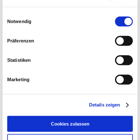
haben oder die sie im Rahmen Ihrer Nutzung der Dienste
Beiträge
gesammelt haben.
Einwilligungsauswahl
Notwendig
Präferenzen
Statistiken
Marketing
Sehnenansatz-Beschwerden
Details zeigen
Obwohl die Laser-Therapie bereits seit Jahrzehnten in der
Physiotherapie eingesetzt wird und dort mittlerweile einen festen
Stellenwert hat, ist sie in der wissenschaftlichen Betrachtung und
Cookies zulassen
Weiterlesen »