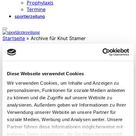
Prophylaxis
Termine
sportlerzeitung
Startseite
»
Archive für Knut Stamer
Knut Stamer
Diese Webseite verwendet Cookies
ist Sportphysiotherapeut, Osteopath und Rehabilitationstrainer mit
Wir verwenden Cookies, um Inhalte und Anzeigen zu
Tätigkeit bei verschiedenen Vereinen und Verbänden. Bis zu den
Olympischen Spielen von Rio war er für den chinesischen
personalisieren, Funktionen für soziale Medien anbieten
Leichtathletikverband tätig und war über 20 Jahre Therapieleiter MP
zu können und die Zugriffe auf unsere Website zu
Bad Wiessee St. Hubertus. Seit 01.01.2020 Sportphysiotherapie
analysieren. Außerdem geben wir Informationen zu Ihrer
Rehabilitation FC Bayern München.
Verwendung unserer Website an unsere Partner für
soziale Medien, Werbung und Analysen weiter. Unsere
Partner führen diese Informationen möglicherweise mit
weiteren Daten zusammen, die Sie ihnen bereitgestellt