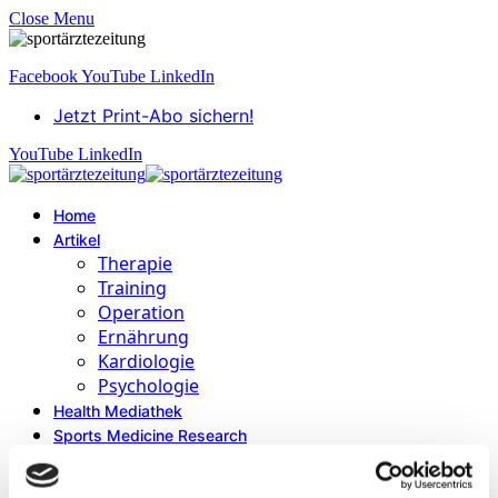
Close Menu
Facebook
YouTube
LinkedIn
Jetzt Print-Abo sichern!
YouTube
LinkedIn
Home
Artikel
Therapie
Training
Operation
Ernährung
Kardiologie
Psychologie
Health Mediathek
Sports Medicine Research
Autoren
Education