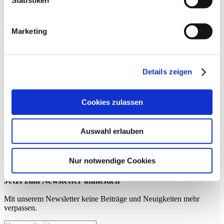
Keine Beiträge gefunden.
Marketing
Sportmedizin für Ärzte, Therapeuten und Trainer
YouTube
LinkedIn
Details zeigen
Rubriken
Cookies zulassen
Therapie
Training
Ernährung
Auswahl erlauben
Operation
Kardiologie
Applikation
Nur notwendige Cookies
Psychologie
Jetzt zum Newsletter anmelden
Mit unserem Newsletter keine Beiträge und Neuigkeiten mehr
verpassen.