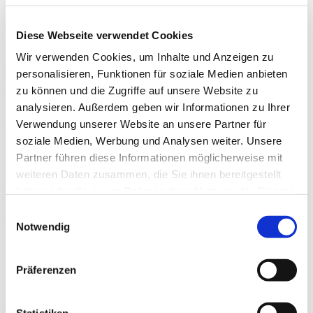
Prophylaxis
Termine
Diese Webseite verwendet Cookies
sportlerzeitung
Wir verwenden Cookies, um Inhalte und Anzeigen zu
personalisieren, Funktionen für soziale Medien anbieten
Startseite
»
Archive für site_admin
zu können und die Zugriffe auf unsere Website zu
analysieren. Außerdem geben wir Informationen zu Ihrer
Verwendung unserer Website an unsere Partner für
soziale Medien, Werbung und Analysen weiter. Unsere
Partner führen diese Informationen möglicherweise mit
weiteren Daten zusammen, die Sie ihnen bereitgestellt
haben oder die sie im Rahmen Ihrer Nutzung der Dienste
gesammelt haben.
Einwilligungsauswahl
site_admin
Notwendig
Präferenzen
Beiträge
Statistiken