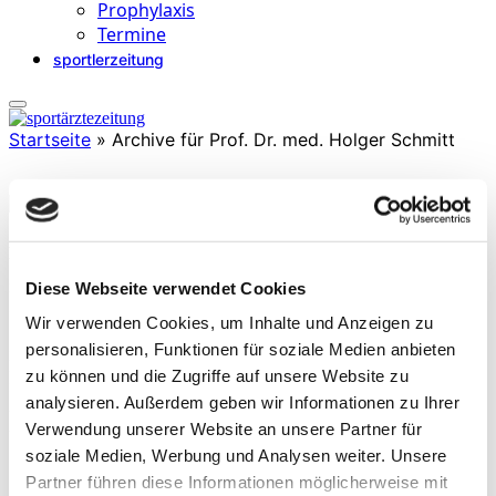
Prophylaxis
Termine
sportlerzeitung
Startseite
»
Archive für Prof. Dr. med. Holger Schmitt
Prof. Dr. med. Holger Schmitt
ist Facharzt für Orthopädie und Unfallchirurgie mit
Diese Webseite verwendet Cookies
Zusatzbezeichnungen Spezielle Orthopädische Chirurgie,
Wir verwenden Cookies, um Inhalte und Anzeigen zu
Sportmedizin, Rheumatologie und Chirotherapie. Er ist Leiter des
Zentrums für sporttraumatologische Chirurgie an der ATOS Klinik
personalisieren, Funktionen für soziale Medien anbieten
Heidelberg und war von 2008 bis 2012 Präsident der Gesellschaft
zu können und die Zugriffe auf unsere Website zu
für Orthopädisch- Traumatologische Sportmedizin (GOTS).
analysieren. Außerdem geben wir Informationen zu Ihrer
Außerdem war er bis 2010 Leiter der orthopädischen Betreuung der
Athleten des Olympiastützpunktes Rhein-Neckar.
Verwendung unserer Website an unsere Partner für
soziale Medien, Werbung und Analysen weiter. Unsere
Partner führen diese Informationen möglicherweise mit