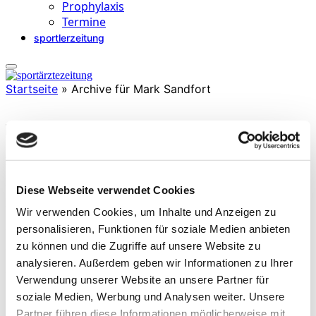
Prophylaxis
Termine
sportlerzeitung
Startseite
»
Archive für Mark Sandfort
Mark Sandfort
ist Facharzt für Orthopädie und Unfallchirurgie, mit
Diese Webseite verwendet Cookies
Zusatzbezeichnungen u.a. Spezielle Unfallchirurgie, Sportmedizin
und physikalische Therapie. Er arbeitet an der Klinik für
Wir verwenden Cookies, um Inhalte und Anzeigen zu
Unfallchirurgie und Orthopädie, Knappschaft Kliniken
personalisieren, Funktionen für soziale Medien anbieten
Universitätsklinikum Bochum. Mark Sandfort ist mitbetreuender
zu können und die Zugriffe auf unsere Website zu
Arzt der Lizenz VfL Bochum 1848, Mannschaftsarzt U21 und U19
VfL Bochum 1848.
analysieren. Außerdem geben wir Informationen zu Ihrer
(Stand 2025)
Verwendung unserer Website an unsere Partner für
soziale Medien, Werbung und Analysen weiter. Unsere
Partner führen diese Informationen möglicherweise mit