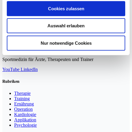
Rehabilitation von funktionellen Hirnschäden
Cookies zulassen
Die Möglichkeiten, die Ärzt*innen, Physiotherapeut*innen,
Athletiktrainer*innen und weiteren Coaches gegeben sind, um die
individuelle Betreuung im Freizeit- und Leistungssport optimal zu
Auswahl erlauben
gestalten, sind heutzutage fast
Weiterlesen »
Nur notwendige Cookies
Sportmedizin für Ärzte, Therapeuten und Trainer
YouTube
LinkedIn
Rubriken
Therapie
Training
Ernährung
Operation
Kardiologie
Applikation
Psychologie