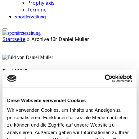
Prophylaxis
Termine
sportlerzeitung
Startseite
»
Archive für Daniel Müller
Daniel Müller
ist Sporttherapeut & Sportwissenschaftler und arbeitet als
Athletiktrainer in der 1. Handball Bundesliga (SC Magdeburg) und
im individuellen Setting mit Profisportlern aus diversen Sportarten.
Er ist Ausbilder für neurozentrierte Trainings- und Therapieansätze
Diese Webseite verwendet Cookies
beim Deutschen Schwimm-Verband und Master Instructor für
NeurokineticTherapy® in Deutschland, Schweiz und Österreich.
Wir verwenden Cookies, um Inhalte und Anzeigen zu
Daniel wendet diverse visuelle Trainingsmethoden an, um seine
personalisieren, Funktionen für soziale Medien anbieten
Sportler leistungsfähiger zu machen. In der Therapie nutzt er
zu können und die Zugriffe auf unsere Website zu
visuelle Drills und Ansätze aus der angewandten Neurologie zur
Stimulation von Gehirnarealen, um Beweglichkeit und Stabilität zu
analysieren. Außerdem geben wir Informationen zu Ihrer
optimieren und Schmerzerfahrungen zu reduzieren. Als