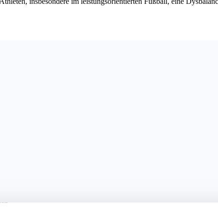
ei Athleten, insbesondere im leistungsorientierten Fußball, eine Dysbal
sen.