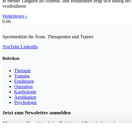
In meiner Tätigkeit als Athletik- und Rehatrainer zeigt sich häufig b
vestibulärem
Weiterlesen »
Sportmedizin für Ärzte, Therapeuten und Trainer
YouTube
LinkedIn
Rubriken
Therapie
Training
Ernährung
Operation
Kardiologie
Applikation
Psychologie
Jetzt zum Newsletter anmelden
Mit unserem Newsletter keine Beiträge und Neuigkeiten mehr verpas