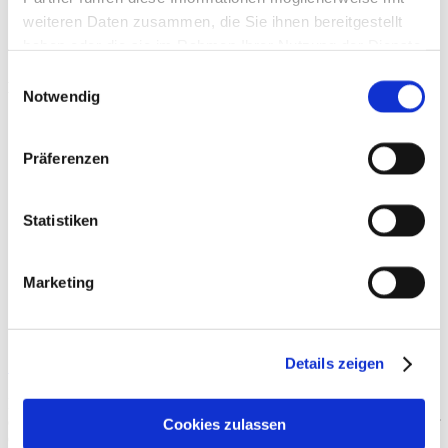
weiteren Daten zusammen, die Sie ihnen bereitgestellt
haben oder die sie im Rahmen Ihrer Nutzung der Dienste
gesammelt haben.
Einwilligungsauswahl
Beiträge
Notwendig
Präferenzen
Statistiken
Marketing
Sportmedizin und Rehabilitation
Details zeigen
Die Fachgebiete Sportmedizin und Rehabilitation teilen, ähnlich wie
die Prävention, das kommunikative Schicksal, dass sie sowohl in der
Cookies zulassen
Öffentlichkeit als auch in medizinischen Fachkreisen in