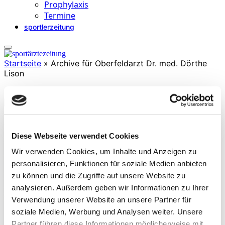
Prophylaxis
Termine
sportlerzeitung
Startseite
»
Archive für Oberfeldarzt Dr. med. Dörthe
Lison
Oberfeldarzt Dr. med. Dörthe Lison
Diese Webseite verwendet Cookies
ist Fachärztin für Allgemeinmedizin mit Zusatzbezeichnungen
Sportmedizin, Ernährungsmedizin und ärztliche Verhaltenstherapie.
Wir verwenden Cookies, um Inhalte und Anzeigen zu
Leitung Abteilung Transdisziplinäre Rehabilitation am Zentrum für
personalisieren, Funktionen für soziale Medien anbieten
Sportmedizin der Bundeswehr und verantwortlich für die
zu können und die Zugriffe auf unsere Website zu
Einführung und Weiterentwicklung eines sektorübergreifenden
rehabilitativen Qualitätsmanagement-Systems. Sie verfügt über
analysieren. Außerdem geben wir Informationen zu Ihrer
zertifizierte Fortbildungen in den Bereichen spezielle
Verwendung unserer Website an unsere Partner für
Psychotraumatologie, Stressmedizin und Mikronährstofftherapie.
soziale Medien, Werbung und Analysen weiter. Unsere
Partner führen diese Informationen möglicherweise mit