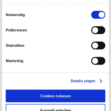
haben oder die sie im Rahmen Ihrer Nutzung der Dienste
Beiträge
gesammelt haben.
Einwilligungsauswahl
Notwendig
Präferenzen
Statistiken
Marketing
Sportlerleiste
Details zeigen
Je nach Sportart variiert die Inzidenz von Leistenproblemen. So
fanden Emery et al. bei Eishockeyspielern der nordamerikanischen
Hockey-Liga (NHL) eine Leistenverletzung in zwischen 13 und
Cookies zulassen
Weiterlesen »
Auswahl erlauben