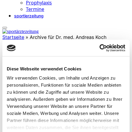
Prophylaxis
Termine
sportlerzeitung
Startseite
»
Archive für Dr. med. Andreas Koch
Dr. med. Andreas Koch
Diese Webseite verwendet Cookies
ist Facharzt für Chirurgie und Viszeralchirurgie in eigener Praxis für
Wir verwenden Cookies, um Inhalte und Anzeigen zu
Viszeral- und Hernienchirurgie in Cottbus. Er ist seit 2003
personalisieren, Funktionen für soziale Medien anbieten
Mannschaftsarzt des FC Energie Cottbus und außerdem
zu können und die Zugriffe auf unsere Website zu
kooperierender Arzt des Olympiastützpunktes Cottbus sowie des
DEL2 Teams der Lausitzer Füchse.
analysieren. Außerdem geben wir Informationen zu Ihrer
Verwendung unserer Website an unsere Partner für
soziale Medien, Werbung und Analysen weiter. Unsere
Partner führen diese Informationen möglicherweise mit
weiteren Daten zusammen, die Sie ihnen bereitgestellt