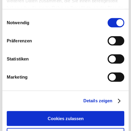
weiteren Daten zusammen, die Sie ihnen bereitgestellt
haben oder die sie im Rahmen Ihrer Nutzung der Dienste
Beiträge
gesammelt haben.
Einwilligungsauswahl
Notwendig
Präferenzen
Statistiken
Marketing
Selbstmassagen
Details zeigen
Auf den Tag summiert, sitzen Menschen immer mehr:
durchschnittlich sechs biszehn Stunden [1]. Besonders
problematisch wird es dann, wenn etwa Lkw-Fahrer ohne
großartige Pause nahezu
Cookies zulassen
Weiterlesen »