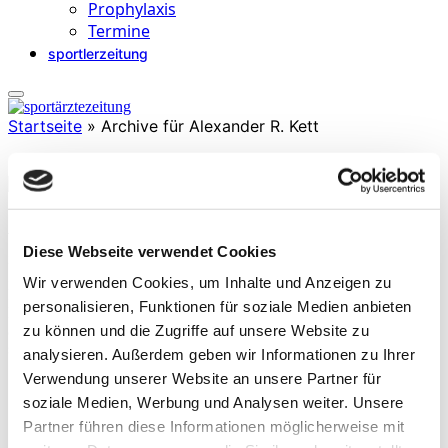
Prophylaxis
Termine
sportlerzeitung
Startseite
»
Archive für Alexander R. Kett
Alexander R. Kett
Diese Webseite verwendet Cookies
ist Promotionsstudent an der Technischen Universität Chemnitz in
Zusammenarbeit mit der Mercedes Benz AG. Im Rahmen seines
Wir verwenden Cookies, um Inhalte und Anzeigen zu
Promotionsvorhabens setzt er sich mit den Auswirkungen von
personalisieren, Funktionen für soziale Medien anbieten
langem Sitzen auf den menschlichen Bewegungsapparat
zu können und die Zugriffe auf unsere Website zu
auseinander. Seine Fragestellungen sind durch
sportwissenschaftliche und biomechanische Ansätze geprägt.
analysieren. Außerdem geben wir Informationen zu Ihrer
Verwendung unserer Website an unsere Partner für
soziale Medien, Werbung und Analysen weiter. Unsere
Partner führen diese Informationen möglicherweise mit