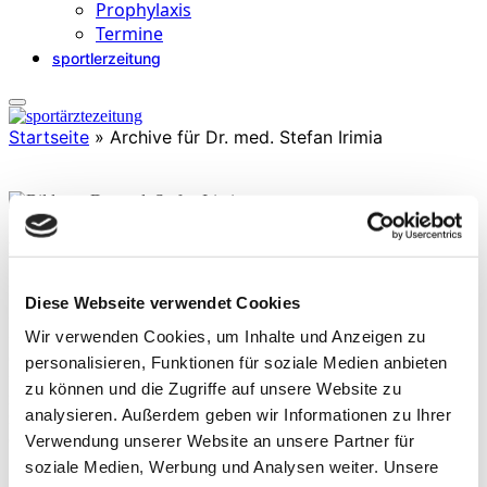
Prophylaxis
Termine
sportlerzeitung
Startseite
»
Archive für Dr. med. Stefan Irimia
Dr. med. Stefan Irimia
ist seit über 25 Jahren Facharzt für Orthopädie und hat neben der
konservativen Orthopädie schwerpunktmäßig die Traumatologie
Diese Webseite verwendet Cookies
und operative Orthopädie in verschiedenen großen Kliniken erlernt
Wir verwenden Cookies, um Inhalte und Anzeigen zu
und betrieben. Der Fokus seiner Privatpraxis liegt in den Bereichen
Orthopädie, Sportmedizin, Chirotherapie, Physikalische Therapie
personalisieren, Funktionen für soziale Medien anbieten
und Orthopädische Operationen. Darüber hinaus betreut er
zu können und die Zugriffe auf unsere Website zu
regelmäßig u.a. in der Bukarester Klinik Clinica MedSport
analysieren. Außerdem geben wir Informationen zu Ihrer
zahlreiche rumänische Spitzensportler, darunter Spielerinnen der
aktuellen WTA-Tour.
Verwendung unserer Website an unsere Partner für
soziale Medien, Werbung und Analysen weiter. Unsere