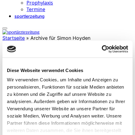
Prophylaxis
Termine
sportlerzeitung
Startseite
»
Archive für Simon Hoyden
Simon Hoyden
Diese Webseite verwendet Cookies
ist TÜV Rheinland zertifizierter Personaltrainer und Diplom
Wir verwenden Cookies, um Inhalte und Anzeigen zu
Personaltrainer (IST). Er ist selbstständiger Personalfitnesstrainer
personalisieren, Funktionen für soziale Medien anbieten
und Inhaber „PULS 190 effektiv trainieren“ in Dortmund und
zu können und die Zugriffe auf unsere Website zu
Weltmeister sowie deutscher Meister Duathlon.
analysieren. Außerdem geben wir Informationen zu Ihrer
Verwendung unserer Website an unsere Partner für
soziale Medien, Werbung und Analysen weiter. Unsere
Partner führen diese Informationen möglicherweise mit
weiteren Daten zusammen, die Sie ihnen bereitgestellt
Beiträge