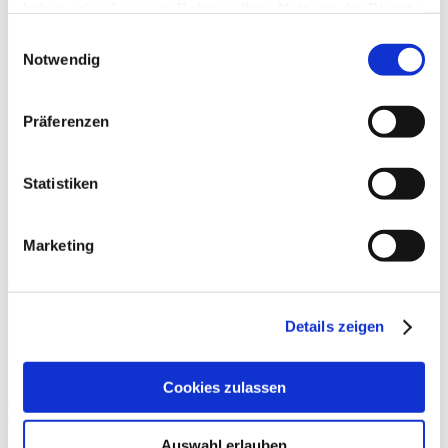
haben oder die sie im Rahmen Ihrer Nutzung der Dienste
gesammelt haben.
Einwilligungsauswahl
Notwendig
Präferenzen
Statistiken
Marketing
RED-S
„Relative Energy Deficiency in Sports“, kurz RED-S ist ein
Details zeigen
komplexes Syndrom, welches als Folge einer geringen
Energieverfügbarkeit auftritt (siehe Abbildung). Im weitesten Sinne
kann RED-S
Cookies zulassen
Weiterlesen »
Auswahl erlauben