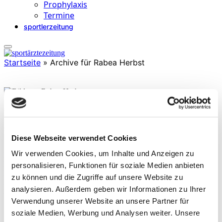
Prophylaxis
Termine
sportlerzeitung
Startseite
»
Archive für Rabea Herbst
Rabea Herbst
studierte Ernährungs- und Lebensmittelwissenschaften an der
Rheinischen Friedrich-Wilhelms-Universität Bonn (Bachelor of
Diese Webseite verwendet Cookies
Science) und absolvierte anschließend den Masterstudiengang
Wir verwenden Cookies, um Inhalte und Anzeigen zu
Mikronährstofftherapie und Regulationsmedizin an der FHM in
Bielefeld. Seitdem ist sie für das Unternehmen Energy for Health in
personalisieren, Funktionen für soziale Medien anbieten
Halle/ Westfalen tätig, mit der Vision, die individuelle
zu können und die Zugriffe auf unsere Website zu
Mikronährstoffdiagnostik einer breiten Bevölkerung zugänglich zu
analysieren. Außerdem geben wir Informationen zu Ihrer
machen.
Verwendung unserer Website an unsere Partner für
soziale Medien, Werbung und Analysen weiter. Unsere