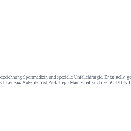
bezeichnung Sportmedizin und spezielle Unfallchirurgie. Er ist stellv. g
e UKL Leipzig. Außerdem ist Prof. Hepp Mannschaftsarzt des SC DHfK L