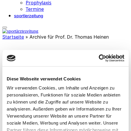
Prophylaxis
Termine
sportlerzeitung
Startseite
»
Archive für Prof. Dr. Thomas Heinen
Prof. Dr. Thomas Heinen
ist Professor für Bewegungs- und Trainingswissenschaft mit
Diese Webseite verwendet Cookies
Schwerpunkt Turnen/Kampfsportarten an der Universität Leipzig.
Zusatzausbildungen in Sportpsychologie und Sportphysiotherapie.
Wir verwenden Cookies, um Inhalte und Anzeigen zu
Forschungsarbeiten u. a. zu psychologischen Komponenten in
personalisieren, Funktionen für soziale Medien anbieten
Sportarten wie Turnen, Gymnastik/Tanz und Kampfsportarten. Er ist
zu können und die Zugriffe auf unsere Website zu
Leiter der Abteilung für Wahrnehmungsforschung und
Bewegungskünste an der Sportwissenschaftlichen Fakultät. Seit
analysieren. Außerdem geben wir Informationen zu Ihrer
01/2020 tätig im Amt des Studiendekans der
Verwendung unserer Website an unsere Partner für
Sportwissenschaftlichen Fakultät.
soziale Medien, Werbung und Analysen weiter. Unsere
Partner führen diese Informationen möglicherweise mit