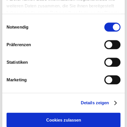
weiteren Daten zusammen, die Sie ihnen bereitgestellt
haben oder die sie im Rahmen Ihrer Nutzung der Dienste
gesammelt haben.
Einwilligungsauswahl
Beiträge
Notwendig
Präferenzen
Statistiken
Marketing
Sportsucht
Details zeigen
Bei dem Begriff Sportsucht reagieren viele Menschen häufig
zunächst mit einem Stirnrunzeln oder mit Spöttelei. Dass das Thema
Cookies zulassen
Sportsucht durchaus Relevanz für viele Sporttreibende hat