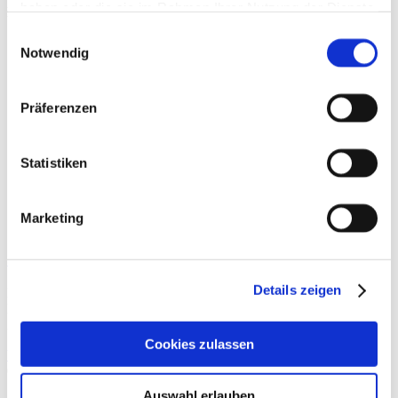
haben oder die sie im Rahmen Ihrer Nutzung der Dienste
Beiträge
gesammelt haben.
Einwilligungsauswahl
Notwendig
Präferenzen
Statistiken
Marketing
Sarkopenie
Details zeigen
Die Deutschen altern: Derzeit sind 16 Millionen der 83 Millionen
Deutschen über 67 Jahre alt und es wird prognostiziert, dass die
Zahl der über 67-jährigen
Cookies zulassen
Weiterlesen »
Auswahl erlauben