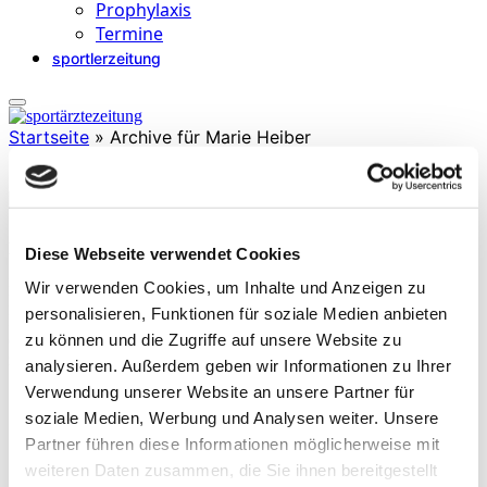
Prophylaxis
Termine
sportlerzeitung
Startseite
»
Archive für Marie Heiber
Marie Heiber
Diese Webseite verwendet Cookies
ist Sportwissenschaftlerin (M.Sc.) und wiss. Mitarbeiterin an der
Wir verwenden Cookies, um Inhalte und Anzeigen zu
Professur für Sportbiologie der TU München. Ihr
personalisieren, Funktionen für soziale Medien anbieten
Forschungsinteresse gilt vor allem den Anpassungen der Muskulatur
zu können und die Zugriffe auf unsere Website zu
durch Kraft- und Ausdauertraining und der Sarkopenie. Sie ist
zudem als Athletiktrainerin tätig.
analysieren. Außerdem geben wir Informationen zu Ihrer
Verwendung unserer Website an unsere Partner für
soziale Medien, Werbung und Analysen weiter. Unsere
Partner führen diese Informationen möglicherweise mit
weiteren Daten zusammen, die Sie ihnen bereitgestellt