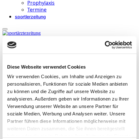
Prophylaxis
Termine
sportlerzeitung
Startseite
»
Archive für Gregor Stumpf
Diese Webseite verwendet Cookies
Gregor Stumpf
Wir verwenden Cookies, um Inhalte und Anzeigen zu
ist Dipl. Sportwissenschaftler und arbeitet als Rehabilitations- und
personalisieren, Funktionen für soziale Medien anbieten
Präventionstrainer bei Bayer 04 Leverkusen. Parallel ist er
zu können und die Zugriffe auf unsere Website zu
Geschäftsführer der BlackBoard GmbH & Co KG
analysieren. Außerdem geben wir Informationen zu Ihrer
Verwendung unserer Website an unsere Partner für
soziale Medien, Werbung und Analysen weiter. Unsere
Partner führen diese Informationen möglicherweise mit
weiteren Daten zusammen, die Sie ihnen bereitgestellt
Beiträge
haben oder die sie im Rahmen Ihrer Nutzung der Dienste