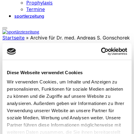
Prophylaxis
Termine
sportlerzeitung
Startseite
»
Archive für Dr. med. Andreas S. Gonschorek
Dr. med. Andreas S. Gonschorek
Diese Webseite verwendet Cookies
ist Facharzt für Neurologie. Er ist Leiter des Neurozentrums BG
Wir verwenden Cookies, um Inhalte und Anzeigen zu
Klinikum Hamburg sowie Chefarzt der Abteilung
Neurotraumatologie und Sportneurologie. Außerdem
personalisieren, Funktionen für soziale Medien anbieten
neuromedizinische Betreuung von Spitzensportlern und Vereinen im
zu können und die Zugriffe auf unsere Website zu
Rahmen des Concussion Center Hamburg.
analysieren. Außerdem geben wir Informationen zu Ihrer
Verwendung unserer Website an unsere Partner für
soziale Medien, Werbung und Analysen weiter. Unsere
Partner führen diese Informationen möglicherweise mit
weiteren Daten zusammen, die Sie ihnen bereitgestellt