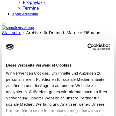
Prophylaxis
Termine
sportlerzeitung
Startseite
»
Archive für Dr. med. Mareike Eißmann
Dr. med. Mareike Eißmann
Diese Webseite verwendet Cookies
ist Fachärztin für Innere Medizin und Kardiologie mit
Zusatzbezeichnung Sportmedizin & Sportkardiologie (Stufe 3). Sie
Wir verwenden Cookies, um Inhalte und Anzeigen zu
ist Oberärztin der Klinik für Kardiologie und Angiologie im
personalisieren, Funktionen für soziale Medien anbieten
Elisabeth Krankenhaus Essen & ärztliche Leiterin des Zentrums für
zu können und die Zugriffe auf unsere Website zu
Sportmedizin. Dazu ist sie noch selber aktive Triathletin
(Schwerpunkt Mittel- und Langdistanz) & Läuferin.
analysieren. Außerdem geben wir Informationen zu Ihrer
Verwendung unserer Website an unsere Partner für
soziale Medien, Werbung und Analysen weiter. Unsere
Partner führen diese Informationen möglicherweise mit