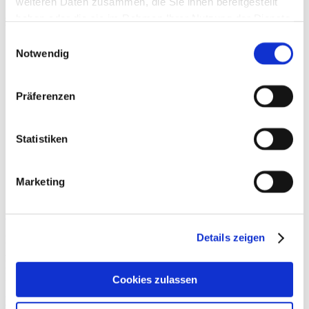
weiteren Daten zusammen, die Sie ihnen bereitgestellt
haben oder die sie im Rahmen Ihrer Nutzung der Dienste
Beiträge
gesammelt haben.
Einwilligungsauswahl
Notwendig
Präferenzen
Statistiken
Marketing
Sportkardiologische Risikostratifikation „Mid Ager“
Details zeigen
Körperliche Aktivität hat einen hohen Stellenwert in der
Aufrechterhaltung und Förderung unserer Gesundheit: Es ist
hinreichend wissenschaftlich belegt, dass eine
Lebensstilmodifikation mit dem Fokus auf
Cookies zulassen
Weiterlesen »