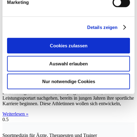
Marketing
Weiterlesen »
Details zeigen
Cookies zulassen
Auswahl erlauben
Embodiment im Sport
Nur notwendige Cookies
Es ist häufig zu beobachten, dass junge Athletinnen, die einer
Leistungssportart nachgehen, bereits in jungen Jahren ihre sportliche
Karriere beginnen. Diese Athletinnen wollen sich entwickeln,
Weiterlesen »
Sportmedizin für Ärzte, Therapeuten und Trainer