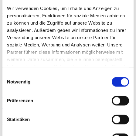
Wir verwenden Cookies, um Inhalte und Anzeigen zu
Beiträge
personalisieren, Funktionen für soziale Medien anbieten
zu können und die Zugriffe auf unsere Website zu
analysieren. Außerdem geben wir Informationen zu Ihrer
Verwendung unserer Website an unsere Partner für
soziale Medien, Werbung und Analysen weiter. Unsere
Partner führen diese Informationen möglicherweise mit
weiteren Daten zusammen, die Sie ihnen bereitgestellt
haben oder die sie im Rahmen Ihrer Nutzung der Dienste
gesammelt haben.
Einwilligungsauswahl
Notwendig
Evaluation Embodiment im
Präferenzen
Nachwuchsleistungssport
Die systematischen sportpsychologischen Anwendungen begannen
Statistiken
in den 1920ern, mit den maßgeblichen Initiativen von R. W. Schulte
und H. Sippel in Deutschland, C. R. Griffith in