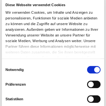
Diese Webseite verwendet Cookies
Wir verwenden Cookies, um Inhalte und Anzeigen zu
personalisieren, Funktionen für soziale Medien anbieten
zu können und die Zugriffe auf unsere Website zu
Beiträge
analysieren. Außerdem geben wir Informationen zu Ihrer
Verwendung unserer Website an unsere Partner für
soziale Medien, Werbung und Analysen weiter. Unsere
Partner führen diese Informationen möglicherweise mit
weiteren Daten zusammen, die Sie ihnen bereitgestellt
haben oder die sie im Rahmen Ihrer Nutzung der Dienste
gesammelt haben.
Einwilligungsauswahl
Notwendig
Präferenzen
Anti-Gravity Training
Statistiken
The AlterG is a treadmill that allows virtually natural running under
reduced gravity using differential air pressure technology. The user