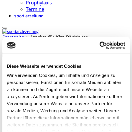
Prophylaxis
Termine
sportlerzeitung
Startseite
»
Archive für Kira Böddeker
Diese Webseite verwendet Cookies
Kira Böddeker
Wir verwenden Cookies, um Inhalte und Anzeigen zu
hat einen M. Sc. Leistung, Training und Coaching im Spitzensport
sowie einen B. Sc. Physiotherapie. Sie arbeitet am IFD Cologne –
personalisieren, Funktionen für soziale Medien anbieten
Institut für funktionelle Diagnostik, Köln.
zu können und die Zugriffe auf unsere Website zu
analysieren. Außerdem geben wir Informationen zu Ihrer
Verwendung unserer Website an unsere Partner für
soziale Medien, Werbung und Analysen weiter. Unsere
Partner führen diese Informationen möglicherweise mit
weiteren Daten zusammen, die Sie ihnen bereitgestellt
Beiträge
haben oder die sie im Rahmen Ihrer Nutzung der Dienste